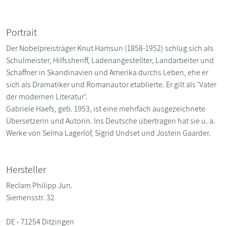
Portrait
Der Nobelpreisträger Knut Hamsun (1858-1952) schlug sich als
Schulmeister, Hilfssheriff, Ladenangestellter, Landarbeiter und
Schaffner in Skandinavien und Amerika durchs Leben, ehe er
sich als Dramatiker und Romanautor etablierte. Er gilt als 'Vater
der modernen Literatur'.
Gabriele Haefs, geb. 1953, ist eine mehrfach ausgezeichnete
Übersetzerin und Autorin. Ins Deutsche übertragen hat sie u. a.
Werke von Selma Lagerlöf, Sigrid Undset und Jostein Gaarder.
Hersteller
Reclam Philipp Jun.
Siemensstr. 32
DE - 71254 Ditzingen