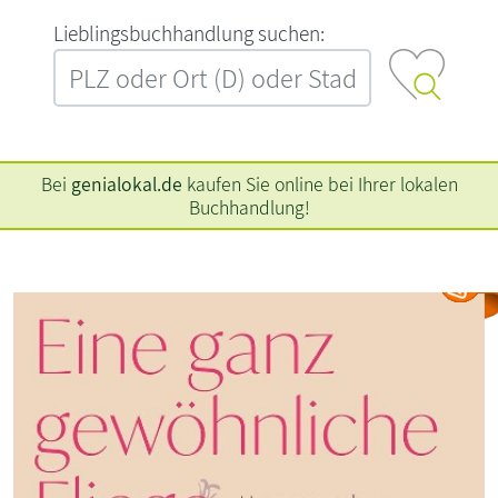
L‍i‍e‍b‍l‍i‍n‍g‍s‍b‍u‍c‍h‍h‍a‍n‍d‍l‍u‍n‍g‍ ‍s‍u‍c‍h‍e‍n‍:‍
Bei
genialokal.de
kaufen Sie online bei Ihrer lokalen
Buchhandlung!