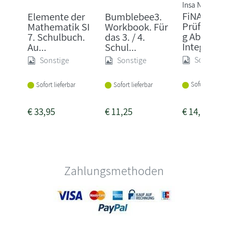
Insa Neuhof
FiNALE
Elemente der
Bumblebee3.
Prüfungstr
Mathematik SI
Workbook. Für
g Abschlus
7. Schulbuch.
das 3. / 4.
Integrier...
Au...
Schul...
Sonstige
Sonstige
Sonstige
Sofort lieferba
Sofort lieferbar
Sofort lieferbar
€
33,95
€
11,25
€
14,95
Zahlungsmethoden