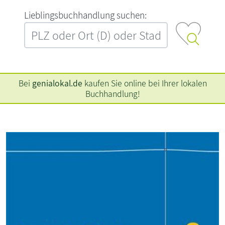
L‍i‍e‍b‍l‍i‍n‍g‍s‍b‍u‍c‍h‍h‍a‍n‍d‍l‍u‍n‍g‍ ‍s‍u‍c‍h‍e‍n‍:‍
Bei
genialokal.de
kaufen Sie online bei Ihrer lokalen
Buchhandlung!