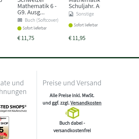
Mathematik 6 -
Schuljahr. Arbe...
ftliche
G9. Ausg...
Sonstige
Buch 
Buch (Softcover)
Lieferba
Sofort lieferbar
1-2 Woc
Sofort lieferbar
€
11,75
€
11,95
€
3,49
kate und
Preise und Versand
chnungen
Alle Preise inkl. MwSt.
und ggf. zzgl.
Versandkosten
Buch dabei -
versandkostenfrei