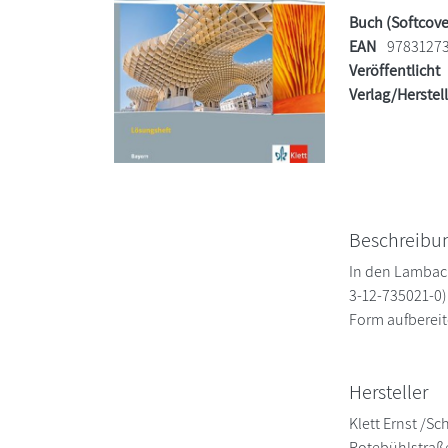
Buch (Softcove
EAN
9783127
Veröffentlicht
Verlag/Herstel
Beschreibu
In den Lambach
3-12-735021-0)
Form aufbereit
Hersteller
Klett Ernst /S
Rotebühlstraß