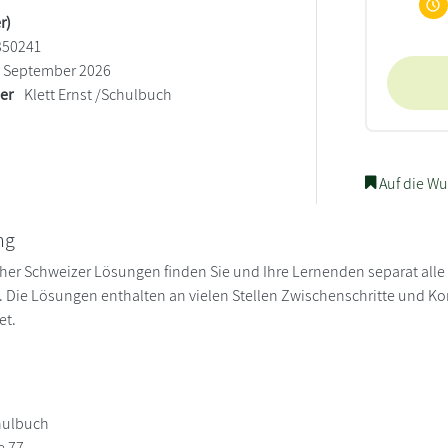
r)
350241
September 2026
ler
Klett Ernst /Schulbuch
Auf die Wu
ng
er Schweizer Lösungen finden Sie und Ihre Lernenden separat all
. Die Lösungen enthalten an vielen Stellen Zwischenschritte und Ko
et.
chulbuch
e 77