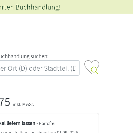
hrten
Buchhandlung!
‍u‍c‍h‍h‍a‍n‍d‍l‍u‍n‍g‍ ‍s‍u‍c‍h‍e‍n‍:‍
,75
inkl. MwSt.
kel liefern lassen
- Portofrei
vorbestellbar - erscheint am 01.09.2026