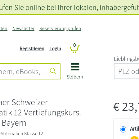
fen Sie online bei Ihrer lokalen
, inhabergefü
sten
Newsletter
Reservierung prüfen
0
Registrieren
Login
L‍i‍e‍b‍l‍i‍n‍g‍s‍b
Stöbern
er Schweizer
€
23
ik 12 Vertiefungskurs.
 Bayern
Arti
aterialien Klasse 12