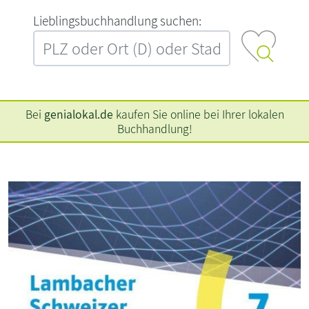
L‍i‍e‍b‍l‍i‍n‍g‍s‍b‍u‍c‍h‍h‍a‍n‍d‍l‍u‍n‍g‍ ‍s‍u‍c‍h‍e‍n‍:‍
Bei
genialokal.de
kaufen Sie online bei Ihrer lokalen
Buchhandlung!