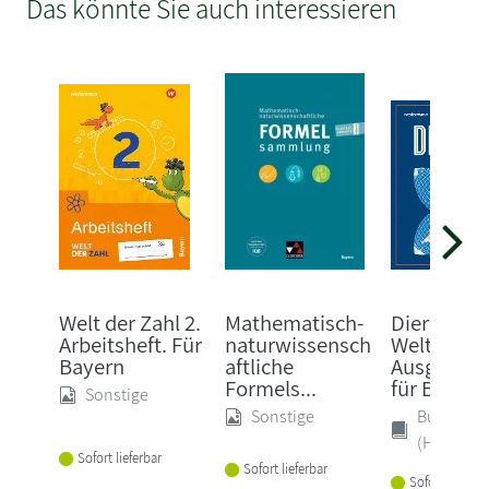
Das könnte Sie auch interessieren
Welt der Zahl 2.
Mathematisch-
Diercke
Arbeitsheft. Für
naturwissensch
Weltatlas -
Bayern
aftliche
Ausgabe 2
Formels...
für Bayern
Sonstige
Sonstige
Buch
(Hardcove
Sofort lieferbar
Sofort lieferbar
Sofort lieferba