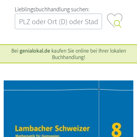
L‍i‍e‍b‍l‍i‍n‍g‍s‍b‍u‍c‍h‍h‍a‍n‍d‍l‍u‍n‍g‍ ‍s‍u‍c‍h‍e‍n‍:‍
Bei
genialokal.de
kaufen Sie online bei Ihrer lokalen
Buchhandlung!