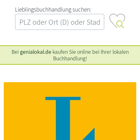
L‍i‍e‍b‍l‍i‍n‍g‍s‍b‍u‍c‍h‍h‍a‍n‍d‍l‍u‍n‍g‍ ‍s‍u‍c‍h‍e‍n‍:‍
Bei
genialokal.de
kaufen Sie online bei Ihrer lokalen
Buchhandlung!