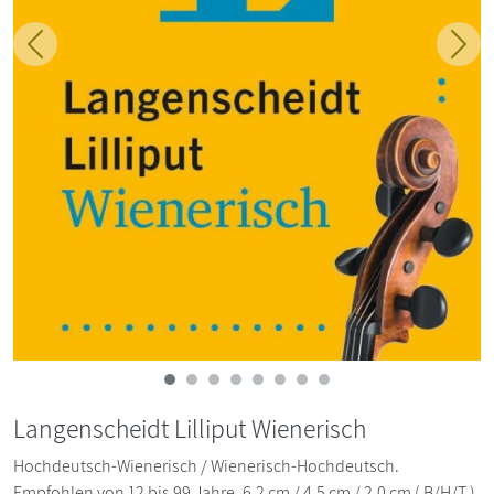
Zurück
Weit
Langenscheidt Lilliput Wienerisch
Hochdeutsch-Wienerisch / Wienerisch-Hochdeutsch.
Empfohlen von 12 bis 99 Jahre. 6,2 cm / 4,5 cm / 2,0 cm ( B/H/T )