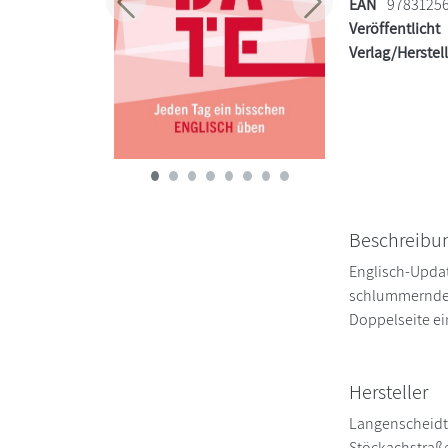
EAN
9783125
Zurück
Weiter
Veröffentlicht
Verlag/Herstel
Beschreibu
Englisch-Updat
schlummernde V
Doppelseite ei
Hersteller
Langenscheidt
Stöckachstraß