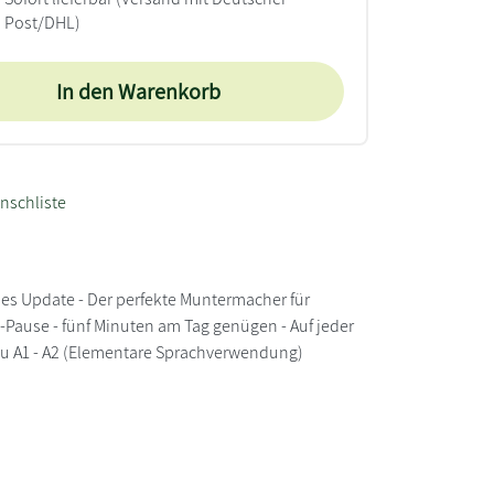
Post/DHL)
In den Warenkorb
nschliste
ines Update - Der perfekte Muntermacher für
Pause - fünf Minuten am Tag genügen - Auf jeder
au A1 - A2 (Elementare Sprachverwendung)