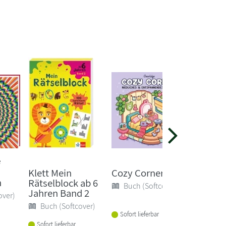
e
Klett Mein
Cozy Corner
Klett M
n
Rätselblock ab 6
Rätselb
Buch (Softcover)
Jahren Band 2
Jahren
over)
Buch (Softcover)
Buch 
Sofort lieferbar
Sofort lieferbar
Sofort li