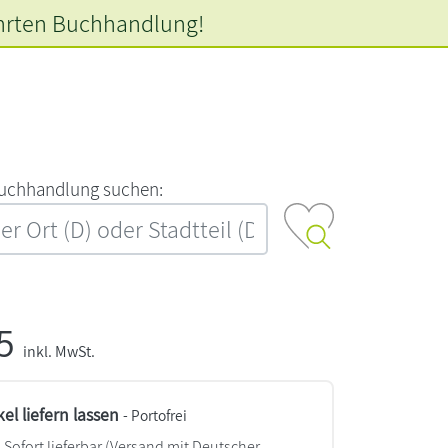
hrten
Buchhandlung!
‍u‍c‍h‍h‍a‍n‍d‍l‍u‍n‍g‍ ‍s‍u‍c‍h‍e‍n‍:‍
95
inkl. MwSt.
kel liefern lassen
- Portofrei
Sofort lieferbar
(Versand mit Deutscher