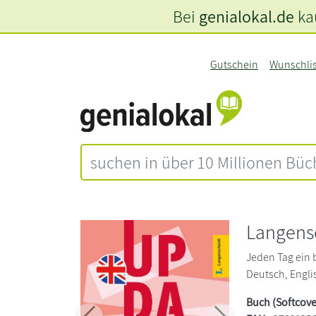
Bei
genialokal.de
kau
Gutschein
Wunschli
Langens
Jeden Tag ein 
Deutsch, Englis
Buch (Softcove