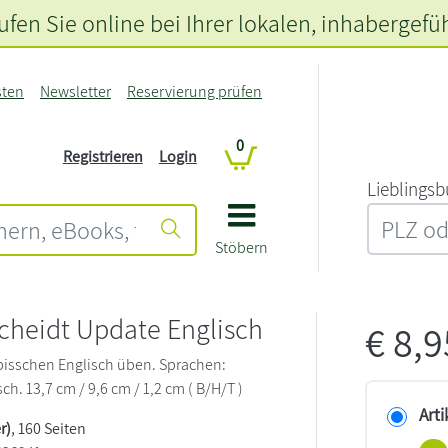
fen Sie online bei Ihrer lokalen
, inhabergefü
sten
Newsletter
Reservierung prüfen
0
Registrieren
Login
L‍i‍e‍b‍l‍i‍n‍g‍s‍b
Stöbern
cheidt Update Englisch
€
8,
bisschen Englisch üben. Sprachen:
ch. 13,7 cm / 9,6 cm / 1,2 cm ( B/H/T )
Arti
r)
, 160 Seiten