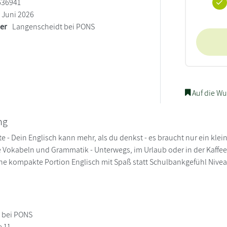
636941
Juni 2026
ler
Langenscheidt bei PONS
Auf die Wu
ng
e - Dein Englisch kann mehr, als du denkst - es braucht nur ein kle
okabeln und Grammatik - Unterwegs, im Urlaub oder in der Kaffee-
ne kompakte Portion Englisch mit Spaß statt Schulbankgefühl Nive
 bei PONS
e 11