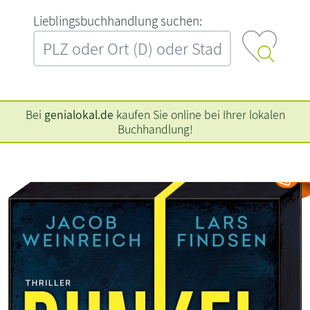
L‍i‍e‍b‍l‍i‍n‍g‍s‍b‍u‍c‍h‍h‍a‍n‍d‍l‍u‍n‍g‍ ‍s‍u‍c‍h‍e‍n‍:‍
Bei
genialokal.de
kaufen Sie online bei Ihrer lokalen
Buchhandlung!