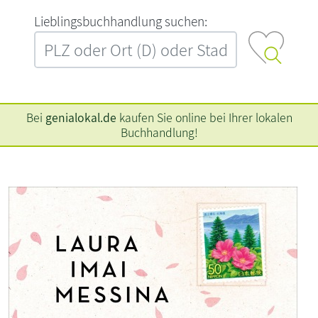
L‍i‍e‍b‍l‍i‍n‍g‍s‍b‍u‍c‍h‍h‍a‍n‍d‍l‍u‍n‍g‍ ‍s‍u‍c‍h‍e‍n‍:‍
Bei
genialokal.de
kaufen Sie online bei Ihrer lokalen
Buchhandlung!