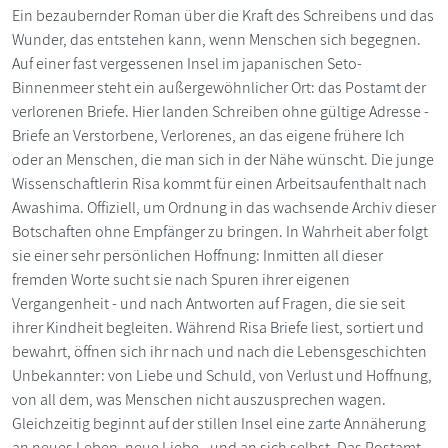
Ein bezaubernder Roman über die Kraft des Schreibens und das
Wunder, das entstehen kann, wenn Menschen sich begegnen.
Auf einer fast vergessenen Insel im japanischen Seto-
Binnenmeer steht ein außergewöhnlicher Ort: das Postamt der
verlorenen Briefe. Hier landen Schreiben ohne gültige Adresse -
Briefe an Verstorbene, Verlorenes, an das eigene frühere Ich
oder an Menschen, die man sich in der Nähe wünscht. Die junge
Wissenschaftlerin Risa kommt für einen Arbeitsaufenthalt nach
Awashima. Offiziell, um Ordnung in das wachsende Archiv dieser
Botschaften ohne Empfänger zu bringen. In Wahrheit aber folgt
sie einer sehr persönlichen Hoffnung: Inmitten all dieser
fremden Worte sucht sie nach Spuren ihrer eigenen
Vergangenheit - und nach Antworten auf Fragen, die sie seit
ihrer Kindheit begleiten. Während Risa Briefe liest, sortiert und
bewahrt, öffnen sich ihr nach und nach die Lebensgeschichten
Unbekannter: von Liebe und Schuld, von Verlust und Hoffnung,
von all dem, was Menschen nicht auszusprechen wagen.
Gleichzeitig beginnt auf der stillen Insel eine zarte Annäherung
an neues Leben, neue Liebe - und an sich selbst. Das Postamt