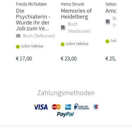
Freida McFadden
Heinz Strunk
Sebastian Fitz
Die
Memories of
Amokspiel
Psychiaterin -
Heidelberg
Buch
Wurde ihr der
Buch
(Hardcove
Job zum Ve...
(Hardcover)
Buch (Softcover)
Sofort lieferba
Sofort lieferbar
Sofort lieferbar
€
17,00
€
23,00
€
25,00
Zahlungsmethoden