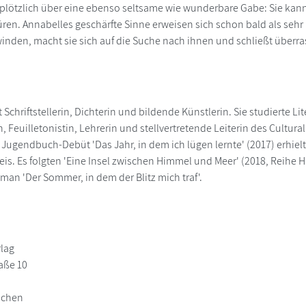
 plötzlich über eine ebenso seltsame wie wunderbare Gabe: Sie kann
ren. Annabelles geschärfte Sinne erweisen sich schon bald als seh
nden, macht sie sich auf die Suche nach ihnen und schließt über
 Schriftstellerin, Dichterin und bildende Künstlerin. Sie studierte Li
, Feuilletonistin, Lehrerin und stellvertretende Leiterin des Cultural
hr Jugendbuch-Debüt 'Das Jahr, in dem ich lügen lernte' (2017) erhie
s. Es folgten 'Eine Insel zwischen Himmel und Meer' (2018, Reihe H
man 'Der Sommer, in dem der Blitz mich traf'.
rlag
raße 10
nchen