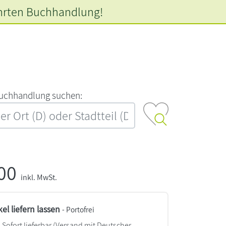
hrten
Buchhandlung!
‍u‍c‍h‍h‍a‍n‍d‍l‍u‍n‍g‍ ‍s‍u‍c‍h‍e‍n‍:‍
,00
inkl. MwSt.
kel liefern lassen
- Portofrei
Sofort lieferbar
(Versand mit Deutscher