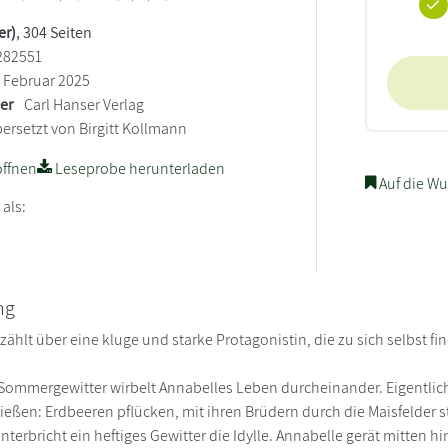
er)
, 304 Seiten
282551
Februar 2025
ler
Carl Hanser Verlag
ersetzt von Birgitt Kollmann
ffnen
Leseprobe herunterladen
Auf die Wu
 als:
ng
zählt über eine kluge und starke Protagonistin, die zu sich selbst 
Sommergewitter wirbelt Annabelles Leben durcheinander. Eigentlich
eßen: Erdbeeren pflücken, mit ihren Brüdern durch die Maisfelder str
terbricht ein heftiges Gewitter die Idylle. Annabelle gerät mitten hi