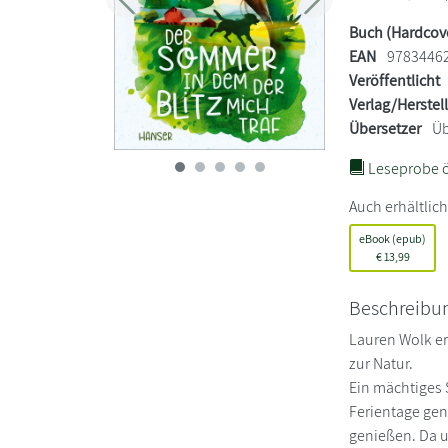
Zurück
Weiter
Buch (Hardcov
EAN
9783446
Veröffentlicht
Verlag/Herstel
Übersetzer
Üb
Leseprobe ö
Auch erhältlich
eBook (epub)
€
13,99
Beschreibu
Lauren Wolk er
zur Natur.
Ein mächtiges 
Ferientage geni
genießen. Da un