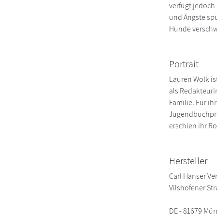
verfügt jedoch
und Ängste spü
Hunde verschwi
Portrait
Lauren Wolk ist
als Redakteurin
Familie. Für i
Jugendbuchprei
erschien ihr Ro
Hersteller
Carl Hanser Ve
Vilshofener St
DE - 81679 Mü