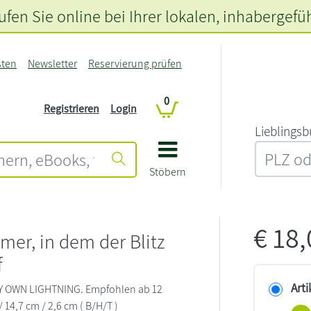
fen Sie online bei Ihrer lokalen
, inhabergefü
sten
Newsletter
Reservierung prüfen
0
Registrieren
Login
L‍i‍e‍b‍l‍i‍n‍g‍s‍b
Stöbern
€
18
er, in dem der Blitz
f
Arti
 MY OWN LIGHTNING. Empfohlen ab 12
/ 14,7 cm / 2,6 cm ( B/H/T )