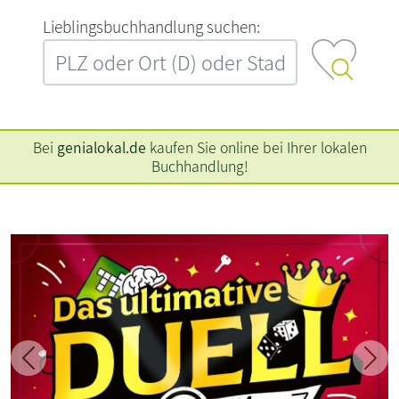
L‍i‍e‍b‍l‍i‍n‍g‍s‍b‍u‍c‍h‍h‍a‍n‍d‍l‍u‍n‍g‍ ‍s‍u‍c‍h‍e‍n‍:‍
Bei
genialokal.de
kaufen Sie online bei Ihrer lokalen
Buchhandlung!
Zurück
Weit