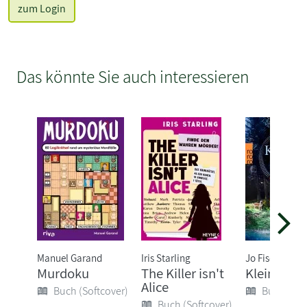
zum Login
Das könnte Sie auch interessieren
Manuel Garand
Iris Starling
Jo Fischler
Murdoku
The Killer isn't
Klein aber 
Alice
Buch (Softcover)
Buch (Sof
Buch (Softcover)