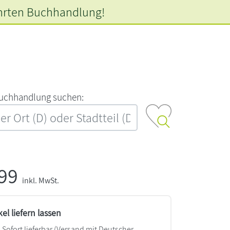
hrten
Buchhandlung!
‍u‍c‍h‍h‍a‍n‍d‍l‍u‍n‍g‍ ‍s‍u‍c‍h‍e‍n‍:‍
,99
inkl. MwSt.
kel liefern lassen
Sofort lieferbar
(Versand mit Deutscher