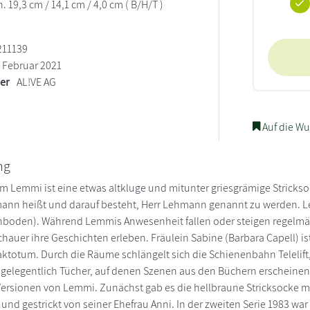
 19,3 cm / 14,1 cm / 4,0 cm ( B/H/T )
211139
Februar 2021
ler
AL!VE AG
Auf die Wu
ng
 Lemmi ist eine etwas altkluge und mitunter griesgrämige Stricksoc
nn heißt und darauf besteht, Herr Lehmann genannt zu werden. Lem
hboden). Während Lemmis Anwesenheit fallen oder steigen regelmä
hauer ihre Geschichten erleben. Fräulein Sabine (Barbara Capell) ist
aktotum. Durch die Räume schlängelt sich die Schienenbahn Telelift,
 gelegentlich Tücher, auf denen Szenen aus den Büchern erscheinen,
ersionen von Lemmi. Zunächst gab es die hellbraune Stricksocke m
t und gestrickt von seiner Ehefrau Anni. In der zweiten Serie 1983 w