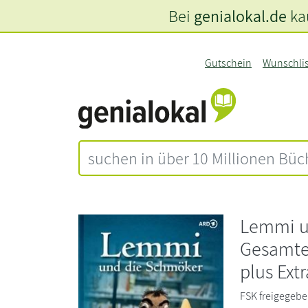
Bei
genialokal.de
kau
Gutschein
Wunschli
Lemmi u
Gesamted
plus Ext
FSK freigegebe