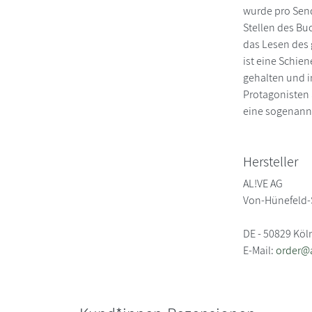
wurde pro Send
Stellen des Bu
das Lesen des 
ist eine Schie
gehalten und i
Protagonisten 
eine sogenannt
Hersteller
AL!VE AG
Von-Hünefeld-
DE - 50829 Köl
E-Mail:
order@a