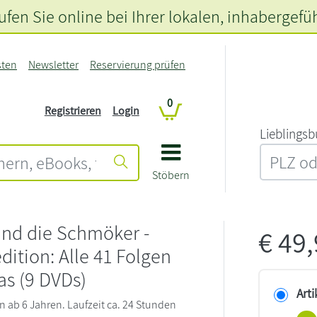
fen Sie online bei Ihrer lokalen
, inhabergefü
sten
Newsletter
Reservierung prüfen
0
Registrieren
Login
L‍i‍e‍b‍l‍i‍n‍g‍s‍b
Stöbern
nd die Schmöker -
€
49
ition: Alle 41 Folgen
ras (9 DVDs)
Arti
n ab 6 Jahren. Laufzeit ca. 24 Stunden