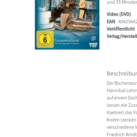
und 35 Minuten.
Video (DVD)
EAN
4042564
Veröffentlicht
Verlag/Herstel
Beschreibu
Der Bücherwurm
Hannibal Lehma
auf einem Dac
lassen die Zusc
Kaetner) das F
Kisten stecken
verschiedene V
Friedrich Arnd