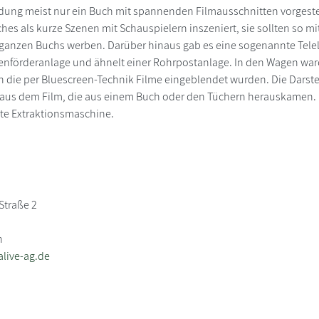
ung meist nur ein Buch mit spannenden Filmausschnitten vorgestel
ches als kurze Szenen mit Schauspielern inszeniert, sie sollten so m
ganzen Buchs werben. Darüber hinaus gab es eine sogenannte Telelif
nenförderanlage und ähnelt einer Rohrpostanlage. In den Wagen wa
n die per Bluescreen-Technik Filme eingeblendet wurden. Die Darstel
aus dem Film, die aus einem Buch oder den Tüchern herauskamen. In 
e Extraktionsmaschine.
Straße 2
n
live-ag.de