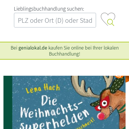
L‍i‍e‍b‍l‍i‍n‍g‍s‍b‍u‍c‍h‍h‍a‍n‍d‍l‍u‍n‍g‍ ‍s‍u‍c‍h‍e‍n‍:‍
Bei
genialokal.de
kaufen Sie online bei Ihrer lokalen
Buchhandlung!