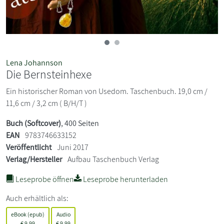
Lena Johannson
Die Bernsteinhexe
Ein historischer Roman von Usedom. Taschenbuch. 19,0 cm /
11,6 cm / 3,2 cm ( B/H/T )
Buch (Softcover)
, 400 Seiten
EAN
9783746633152
Veröffentlicht
Juni 2017
Verlag/Hersteller
Aufbau Taschenbuch Verlag
Leseprobe öffnen
Leseprobe herunterladen
Auch erhältlich als:
eBook (epub)
Audio
€
9,99
€
9,99