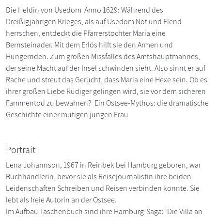
Die Heldin von Usedom Anno 1629: Während des
Dreißigjährigen Krieges, als auf Usedom Not und Elend
herrschen, entdeckt die Pfarrerstochter Maria eine
Bernsteinader. Mit dem Erlös hilft sie den Armen und
Hungernden. Zum großen Missfalles des Amtshauptmannes,
der seine Macht auf der Insel schwinden sieht. Also sinnt er auf
Rache und streut das Gerücht, dass Maria eine Hexe sein. Ob es
ihrer großen Liebe Rüdiger gelingen wird, sie vor dem sicheren
Fammentod zu bewahren? Ein Ostsee-Mythos: die dramatische
Geschichte einer mutigen jungen Frau
Portrait
Lena Johannson, 1967 in Reinbek bei Hamburg geboren, war
Buchhändlerin, bevor sie als Reisejournalistin ihre beiden
Leidenschaften Schreiben und Reisen verbinden konnte. Sie
lebt als freie Autorin an der Ostsee.
Im Aufbau Taschenbuch sind ihre Hamburg-Saga: 'Die Villa an