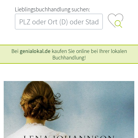
L‍i‍e‍b‍l‍i‍n‍g‍s‍b‍u‍c‍h‍h‍a‍n‍d‍l‍u‍n‍g‍ ‍s‍u‍c‍h‍e‍n‍:‍
Bei
genialokal.de
kaufen Sie online bei Ihrer lokalen
Buchhandlung!