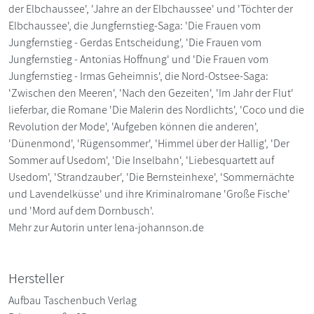
der Elbchaussee', 'Jahre an der Elbchaussee' und 'Töchter der
Elbchaussee', die Jungfernstieg-Saga: 'Die Frauen vom
Jungfernstieg - Gerdas Entscheidung', 'Die Frauen vom
Jungfernstieg - Antonias Hoffnung' und 'Die Frauen vom
Jungfernstieg - Irmas Geheimnis', die Nord-Ostsee-Saga:
'Zwischen den Meeren', 'Nach den Gezeiten', 'Im Jahr der Flut'
lieferbar, die Romane 'Die Malerin des Nordlichts', 'Coco und die
Revolution der Mode', 'Aufgeben können die anderen',
'Dünenmond', 'Rügensommer', 'Himmel über der Hallig', 'Der
Sommer auf Usedom', 'Die Inselbahn', 'Liebesquartett auf
Usedom', 'Strandzauber', 'Die Bernsteinhexe', 'Sommernächte
und Lavendelküsse' und ihre Kriminalromane 'Große Fische'
und 'Mord auf dem Dornbusch'.
Mehr zur Autorin unter lena-johannson.de
Hersteller
Aufbau Taschenbuch Verlag