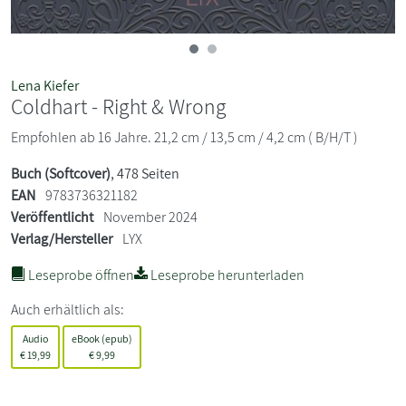
Lena Kiefer
Coldhart - Right & Wrong
Empfohlen ab 16 Jahre. 21,2 cm / 13,5 cm / 4,2 cm ( B/H/T )
Buch (Softcover)
, 478 Seiten
EAN
9783736321182
Veröffentlicht
November 2024
Verlag/Hersteller
LYX
Leseprobe öffnen
Leseprobe herunterladen
Auch erhältlich als:
Audio
eBook (epub)
€
19,99
€
9,99