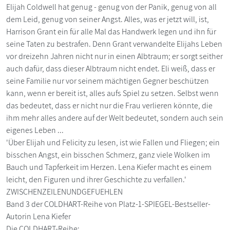
Elijah Coldwell hat genug - genug von der Panik, genug von all
dem Leid, genug von seiner Angst. Alles, was er jetzt will, ist,
Harrison Grant ein für alle Mal das Handwerk legen und ihn für
seine Taten zu bestrafen. Denn Grant verwandelte Elijahs Leben
vor dreizehn Jahren nicht nur in einen Albtraum; er sorgt seither
auch dafür, dass dieser Albtraum nicht endet. Eli weiß, dass er
seine Familie nur vor seinem mächtigen Gegner beschützen
kann, wenn er bereit ist, alles aufs Spiel zu setzen. Selbst wenn
das bedeutet, dass er nicht nur die Frau verlieren könnte, die
ihm mehr alles andere auf der Welt bedeutet, sondern auch sein
eigenes Leben ...
'Über Elijah und Felicity zu lesen, ist wie Fallen und Fliegen; ein
bisschen Angst, ein bisschen Schmerz, ganz viele Wolken im
Bauch und Tapferkeit im Herzen. Lena Kiefer macht es einem
leicht, den Figuren und ihrer Geschichte zu verfallen.'
ZWISCHENZEILENUNDGEFUEHLEN
Band 3 der COLDHART-Reihe von Platz-1-SPIEGEL-Bestseller-
Autorin Lena Kiefer
Die COLDHART-Reihe: