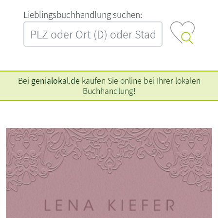
L‍i‍e‍b‍l‍i‍n‍g‍s‍b‍u‍c‍h‍h‍a‍n‍d‍l‍u‍n‍g‍ ‍s‍u‍c‍h‍e‍n‍:‍
Bei
genialokal.de
kaufen Sie online bei Ihrer lokalen
Buchhandlung!