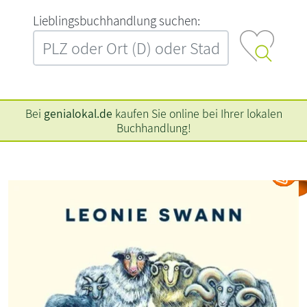
L‍i‍e‍b‍l‍i‍n‍g‍s‍b‍u‍c‍h‍h‍a‍n‍d‍l‍u‍n‍g‍ ‍s‍u‍c‍h‍e‍n‍:‍
Bei
genialokal.de
kaufen Sie online bei Ihrer lokalen
Buchhandlung!