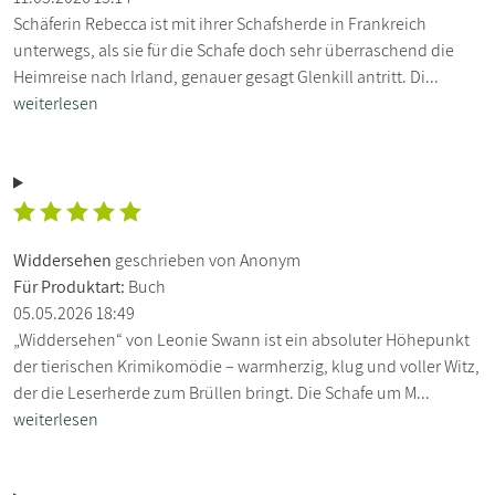
Schäferin Rebecca ist mit ihrer Schafsherde in Frankreich
unterwegs, als sie für die Schafe doch sehr überraschend die
Heimreise nach Irland, genauer gesagt Glenkill antritt. Di...
weiterlesen
Widdersehen
geschrieben von Anonym
Für Produktart:
Buch
05.05.2026 18:49
„Widdersehen“ von Leonie Swann ist ein absoluter Höhepunkt
der tierischen Krimikomödie – warmherzig, klug und voller Witz,
der die Leserherde zum Brüllen bringt. Die Schafe um M...
weiterlesen