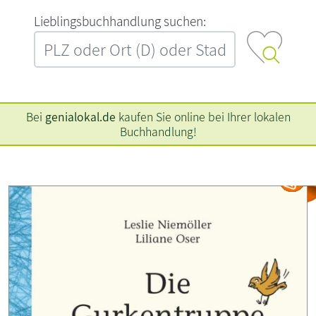
L‍i‍e‍b‍l‍i‍n‍g‍s‍b‍u‍c‍h‍h‍a‍n‍d‍l‍u‍n‍g‍ ‍s‍u‍c‍h‍e‍n‍:‍
Bei
genialokal.de
kaufen Sie online bei Ihrer lokalen
Buchhandlung!