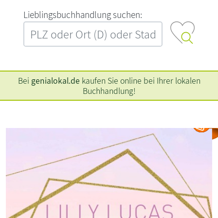
L‍i‍e‍b‍l‍i‍n‍g‍s‍b‍u‍c‍h‍h‍a‍n‍d‍l‍u‍n‍g‍ ‍s‍u‍c‍h‍e‍n‍:‍
Bei
genialokal.de
kaufen Sie online bei Ihrer lokalen
Buchhandlung!