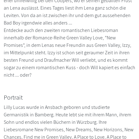
eher unfreiwillig bei den Coopers, wo er seinen geballten Frust
an Lena auslässt. Eines Tages liest ihm Lena ganz schön die
Leviten. Von da an ist zwischen ihr und dem gut aussehenden
Bad Boy irgendwie alles anders ...
Entdecke auch den zweiten romantischen Liebesroman
innerhalb der Romance-Reihe Green Valley Love, "New
Promises", in dem Lenas neue Freundin aus Green Valley, Izzy,
im Mittelpunkt steht. Izzy ist schon seit geraumer Zeit in ihren
besten Freund und Draufmacher Will verliebt, und es kommt
sogar zu einem romantischen Kuss - doch Will kapiert es einfach
nicht ... oder?
Portrait
Lilly Lucas wurde in Ansbach geboren und studierte
Germanistik in Bamberg. Heute lebt sie mit ihrem Mann, ihrem
Sohn und endlos vielen Büchern in Würzburg. Ihre
Liebesromane New Promises, New Dreams, New Horizons, New
Chances, Find me in Green Valley, A Place to Love, A Place to