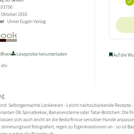
103706
Oktober 2016
ler
Ulmer Eugen Verlag
ffnen
Leseprobe herunterladen
Auf die Wu
 als:
ng
und: Selbstgemachte Leckereien - Leicht nachzubackende Rezepte - 
arianten Ob Spinatkekse, Bananensterne oder Tatar-Brötchen: Die 
lassen sich auch leicht an die Bedürfnisse sensibler Hunde anpass
stimmungsvoll fotografiert, regen zu Eigenkreationen an - so ist Bac
pps runden die Rezepte ab.