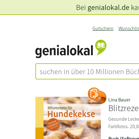
Bei
genialokal.de
kau
Gutschein
Wunschli
Lina Bauer
Blitzrez
Gesunde Lecker
Farbfotos. 20,8
Buch (Softcove