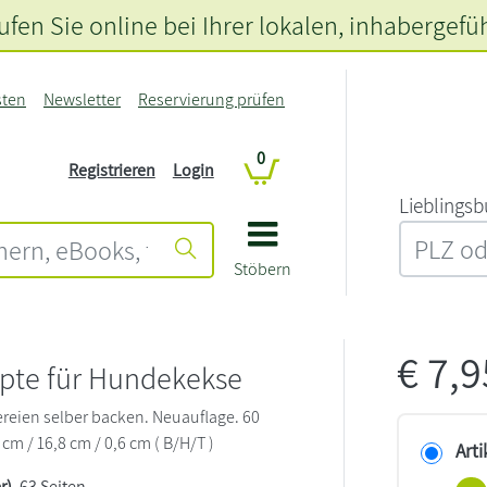
fen Sie online bei Ihrer lokalen
, inhabergefü
sten
Newsletter
Reservierung prüfen
0
Registrieren
Login
L‍i‍e‍b‍l‍i‍n‍g‍s‍b
Stöbern
€
7,
epte für Hundekekse
eien selber backen. Neuauflage. 60
 cm / 16,8 cm / 0,6 cm ( B/H/T )
Arti
r)
, 63 Seiten