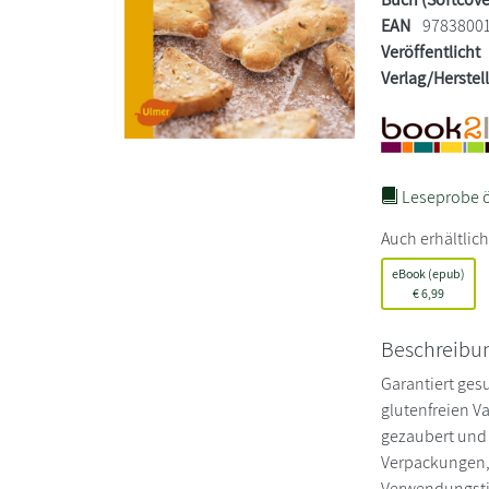
EAN
9783800
Veröffentlicht
Verlag/Herstel
Leseprobe ö
Auch erhältlich
eBook (epub)
€
6,99
Beschreibu
Garantiert ges
glutenfreien V
gezaubert und 
Verpackungen, 
Verwendungsti