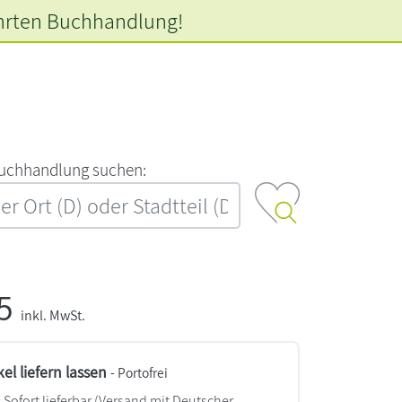
hrten
Buchhandlung!
‍u‍c‍h‍h‍a‍n‍d‍l‍u‍n‍g‍ ‍s‍u‍c‍h‍e‍n‍:‍
95
inkl. MwSt.
kel liefern lassen
- Portofrei
Sofort lieferbar
(Versand mit Deutscher