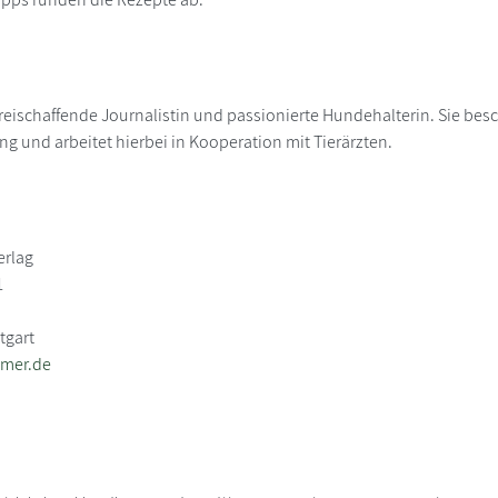
 freischaffende Journalistin und passionierte Hundehalterin. Sie bes
 und arbeitet hierbei in Kooperation mit Tierärzten.
erlag
1
tgart
lmer.de