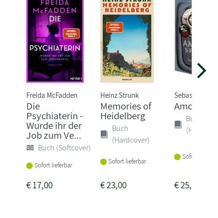
Freida McFadden
Heinz Strunk
Sebastian Fitz
Die
Memories of
Amokspiel
Psychiaterin -
Heidelberg
Buch
Wurde ihr der
Buch
(Hardcove
Job zum Ve...
(Hardcover)
Buch (Softcover)
Sofort lieferba
Sofort lieferbar
Sofort lieferbar
€
17,00
€
23,00
€
25,00