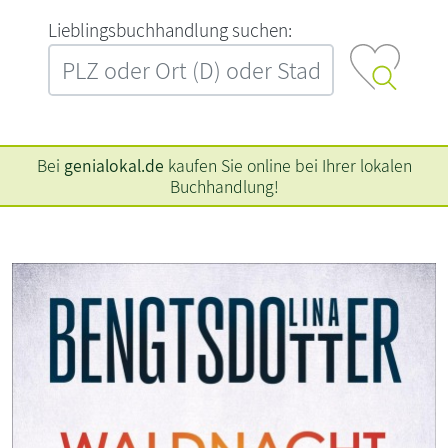
L‍i‍e‍b‍l‍i‍n‍g‍s‍b‍u‍c‍h‍h‍a‍n‍d‍l‍u‍n‍g‍ ‍s‍u‍c‍h‍e‍n‍:‍
Bei
genialokal.de
kaufen Sie online bei Ihrer lokalen
Buchhandlung!