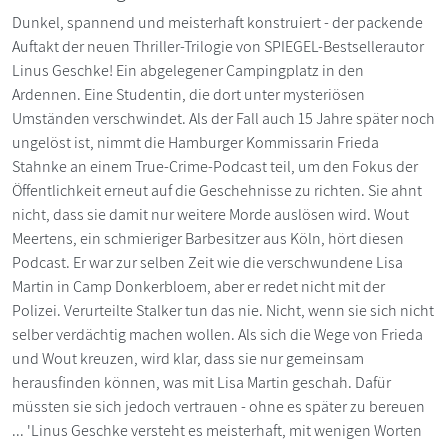
Dunkel, spannend und meisterhaft konstruiert - der packende
Auftakt der neuen Thriller-Trilogie von SPIEGEL-Bestsellerautor
Linus Geschke! Ein abgelegener Campingplatz in den
Ardennen. Eine Studentin, die dort unter mysteriösen
Umständen verschwindet. Als der Fall auch 15 Jahre später noch
ungelöst ist, nimmt die Hamburger Kommissarin Frieda
Stahnke an einem True-Crime-Podcast teil, um den Fokus der
Öffentlichkeit erneut auf die Geschehnisse zu richten. Sie ahnt
nicht, dass sie damit nur weitere Morde auslösen wird. Wout
Meertens, ein schmieriger Barbesitzer aus Köln, hört diesen
Podcast. Er war zur selben Zeit wie die verschwundene Lisa
Martin in Camp Donkerbloem, aber er redet nicht mit der
Polizei. Verurteilte Stalker tun das nie. Nicht, wenn sie sich nicht
selber verdächtig machen wollen. Als sich die Wege von Frieda
und Wout kreuzen, wird klar, dass sie nur gemeinsam
herausfinden können, was mit Lisa Martin geschah. Dafür
müssten sie sich jedoch vertrauen - ohne es später zu bereuen
... 'Linus Geschke versteht es meisterhaft, mit wenigen Worten