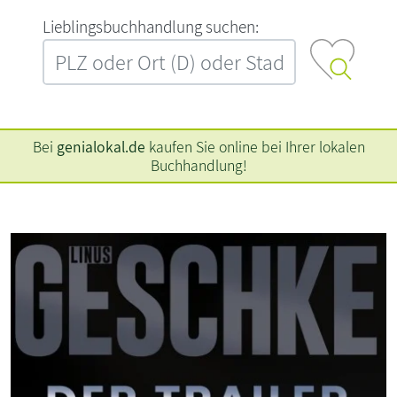
L‍i‍e‍b‍l‍i‍n‍g‍s‍b‍u‍c‍h‍h‍a‍n‍d‍l‍u‍n‍g‍ ‍s‍u‍c‍h‍e‍n‍:‍
Bei
genialokal.de
kaufen Sie online bei Ihrer lokalen
Buchhandlung!