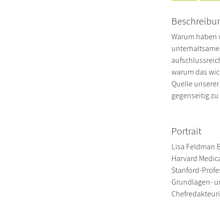
Beschreibu
Warum haben wi
unterhaltsamen
aufschlussreic
warum das wich
Quelle unserer
gegenseitig zu 
Portrait
Lisa Feldman Ba
Harvard Medica
Stanford-Profe
Grundlagen- u
Chefredakteuri