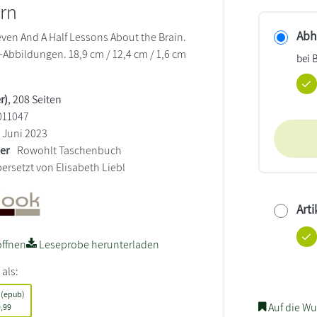
rn
Abho
Seven And A Half Lessons About the Brain.
-Abbildungen. 18,9 cm / 12,4 cm / 1,6 cm
bei 
r)
, 208 Seiten
011047
Juni 2023
ler
Rowohlt Taschenbuch
ersetzt von Elisabeth Liebl
Arti
ffnen
Leseprobe herunterladen
 als:
 (epub)
Auf die Wu
,99