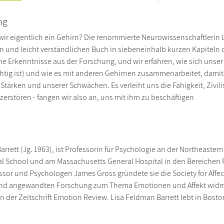
ng
r eigentlich ein Gehirn? Die renommierte Neurowissenschaftlerin 
 und leicht verständlichen Buch in siebeneinhalb kurzen Kapiteln d
he Erkenntnisse aus der Forschung, und wir erfahren, wie sich unser 
tig ist) und wie es mit anderen Gehirnen zusammenarbeitet, damit w
 Stärken und unserer Schwächen. Es verleiht uns die Fähigkeit, Zivil
zerstören - fangen wir also an, uns mit ihm zu beschäftigen
rrett (Jg. 1963), ist Professorin für Psychologie an der Northeaster
l School und am Massachusetts General Hospital in den Bereichen
ssor und Psychologen James Gross gründete sie die Society for Affect
nd angewandten Forschung zum Thema Emotionen und Affekt widmet
n der Zeitschrift Emotion Review. Lisa Feldman Barrett lebt in Bosto