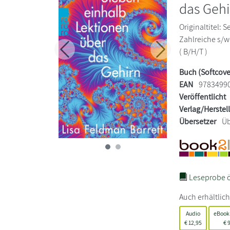
das Gehi
Originaltitel: 
Zahlreiche s/w
( B/H/T )
Zurück
Weiter
Buch (Softcove
EAN
9783499
Veröffentlicht
Verlag/Herstel
Übersetzer
Üb
Leseprobe ö
Auch erhältlich
Audio
eBook
€
12,95
€
9