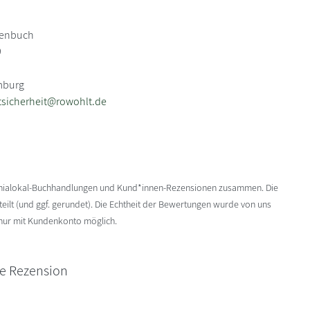
henbuch
9
mburg
sicherheit@rowohlt.de
enialokal-Buchhandlungen und Kund*innen-Rezensionen zusammen. Die
ilt (und ggf. gerundet). Die Echtheit der Bewertungen wurde von uns
 nur mit Kundenkonto möglich.
ne Rezension