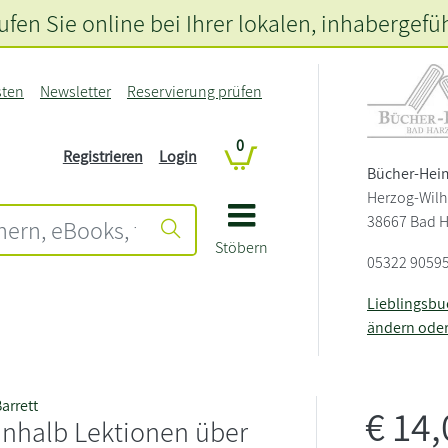
fen Sie online bei Ihrer lokalen
, inhabergefü
sten
Newsletter
Reservierung prüfen
0
Registrieren
Login
Bücher-Hei
Herzog-Wilh
38667 Bad 
Stöbern
05322 9059
Lieblingsb
ändern ode
arrett
€
14
inhalb Lektionen über