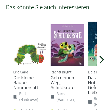
Das könnte Sie auch interessieren
Eric Carle
Rachel Bright
Lidia Brankov
Die kleine
Geh deinen
Das Grand
Raupe
Weg,
Hotel der
Nimmersatt
Schildkröte
Gefühle. 
Liebe, Wu..
Buch
Buch
Buch
(Hardcover)
(Hardcover)
(Hardcove