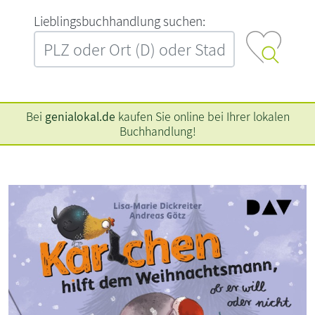
L‍i‍e‍b‍l‍i‍n‍g‍s‍b‍u‍c‍h‍h‍a‍n‍d‍l‍u‍n‍g‍ ‍s‍u‍c‍h‍e‍n‍:‍
Bei
genialokal.de
kaufen Sie online bei Ihrer lokalen
Buchhandlung!