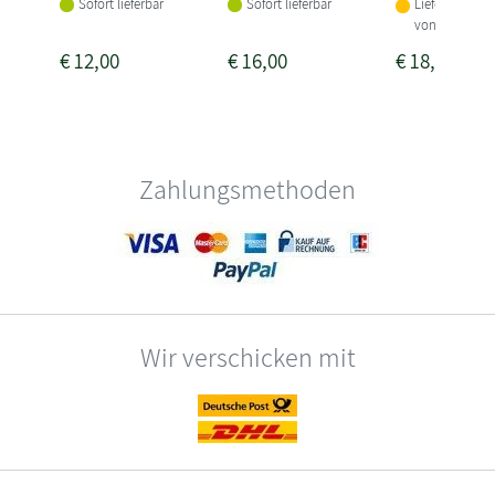
Sofort lieferbar
Sofort lieferbar
Lieferbar inne
von 3-4 Woch
€
12,00
€
16,00
€
18,00
Zahlungsmethoden
Wir verschicken mit