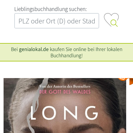
L‍i‍e‍b‍l‍i‍n‍g‍s‍b‍u‍c‍h‍h‍a‍n‍d‍l‍u‍n‍g‍ ‍s‍u‍c‍h‍e‍n‍:‍
Bei
genialokal.de
kaufen Sie online bei Ihrer lokalen
Buchhandlung!