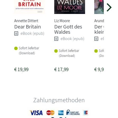
Annette Dittert
Liz Moore
Arundhati Roy
Dear Britain
Der Gott des
Der Gott d
Waldes
kleinen Di
eBook (epub)
eBook (epub)
eBook (e
Sofort lieferbar
Sofort lieferbar
Sofort lieferba
(Download)
(Download)
(Download)
€
19,99
€
17,99
€
9,99
Zahlungsmethoden