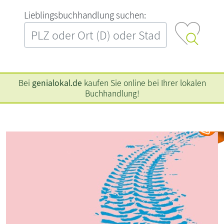
L‍i‍e‍b‍l‍i‍n‍g‍s‍b‍u‍c‍h‍h‍a‍n‍d‍l‍u‍n‍g‍ ‍s‍u‍c‍h‍e‍n‍:‍
Bei
genialokal.de
kaufen Sie online bei Ihrer lokalen
Buchhandlung!