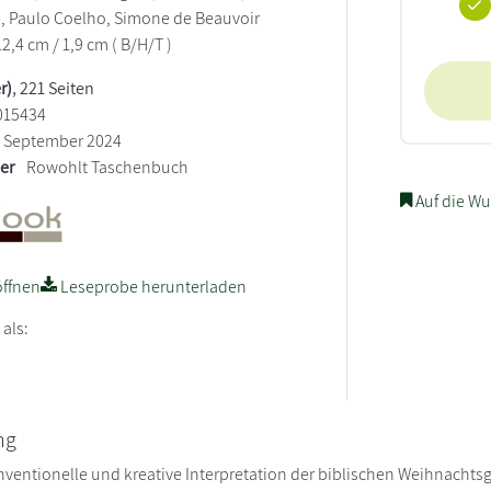
e, Paulo Coelho, Simone de Beauvoir
12,4 cm / 1,9 cm ( B/H/T )
r)
, 221 Seiten
015434
September 2024
ler
Rowohlt Taschenbuch
Auf die Wu
ffnen
Leseprobe herunterladen
 als:
ng
ventionelle und kreative Interpretation der biblischen Weihnachtsge