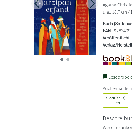
Agatha Christi
Zurück
Weiter
u.a.. 18,7 cm / 
Buch (Softcove
EAN
9783499
Veröffentlicht
Verlag/Herstel
Leseprobe ö
Auch erhältlich
eBook (epub)
€
9,99
Beschreibu
Wer eine unkon