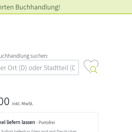
hrten
Buchhandlung!
‍u‍c‍h‍h‍a‍n‍d‍l‍u‍n‍g‍ ‍s‍u‍c‍h‍e‍n‍:‍
,00
inkl. MwSt.
kel liefern lassen
- Portofrei
Sofort lieferbar
(Versand mit Deutscher