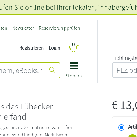
fen Sie online bei Ihrer lokalen
, inhabergefü
sten
Newsletter
Reservierung prüfen
0
Registrieren
Login
L‍i‍e‍b‍l‍i‍n‍g‍s‍b
Stöbern
€
13
s das Lübecker
 erfand
Arti
geschichte 24-mal neu erzählt - frei
nn, Astrid Lindgren, Mark Twain,