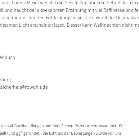
tiriker Lorenz Meyer versetzt die Geschichte über die Geburt Jesu in 
 Stil und haucht der altbekannten Erzählung mit viel Raffinesse und
einer überraschenden Entdeckungsreise, die sowohl die Originalwe
ltsamen Licht erscheinen lässt. B esser kann Weihnachten nicht m
henbuch
9
mburg
sicherheit@rowohlt.de
enialokal-Buchhandlungen und Kund*innen-Rezensionen zusammen. Die
ilt (und ggf. gerundet). Die Echtheit der Bewertungen wurde von uns