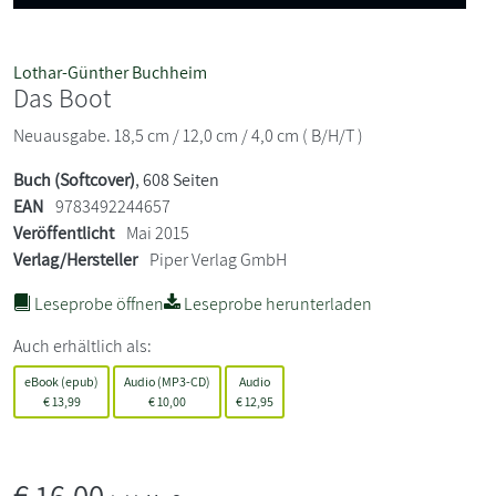
Lothar-Günther Buchheim
Das Boot
Neuausgabe. 18,5 cm / 12,0 cm / 4,0 cm ( B/H/T )
Buch (Softcover)
, 608 Seiten
EAN
9783492244657
Veröffentlicht
Mai 2015
Verlag/Hersteller
Piper Verlag GmbH
Leseprobe öffnen
Leseprobe herunterladen
Auch erhältlich als:
eBook (epub)
Audio (MP3-CD)
Audio
€
13,99
€
10,00
€
12,95
€
16,00