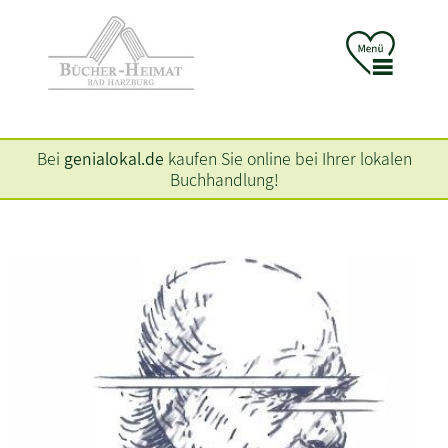
Bei
genialokal.de
kaufen Sie online bei Ihrer lokalen
Buchhandlung!