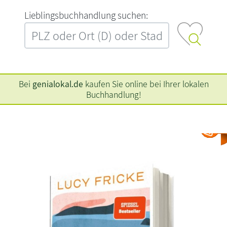
L‍i‍e‍b‍l‍i‍n‍g‍s‍b‍u‍c‍h‍h‍a‍n‍d‍l‍u‍n‍g‍ ‍s‍u‍c‍h‍e‍n‍:‍
Bei
genialokal.de
kaufen Sie online bei Ihrer lokalen
Buchhandlung!