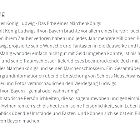
ng
des König Ludwig - Das Erbe eines Märchenkönigs
ft König Ludwigs II von Bayern brachte vor allem eines hervor: bee
on ihrem Zauber verloren haben und jedes Jahr mehrere Millionen Be
dwig, projizierte seine Wünsche und Fantasien in die Bauwerke und le
ähig war oder einfach nicht gut mit Geld umgehen konnte, ist bis h
und seine Traumschlösser liefert dieses beeindruckende Buch mit 
 des Märchenkönigs und seinen Märchenschlössern. Ein Gesamtüberb
ergrundinformationen über die Entstehung von Schloss Neuschwans
lder und Fotos veranschaulichen den Werdegang Ludwigs
I von Bayern - genial oder wahnsinnig?
 historische Persönlichkeiten, die so sagenumwoben und geheimnisv
Mythen ranken sich bis heute um seine Persönlichkeit, sein Leben 
lick über die Umstände und Fakten und können sich selbst ein Bil
von Bayern machen.