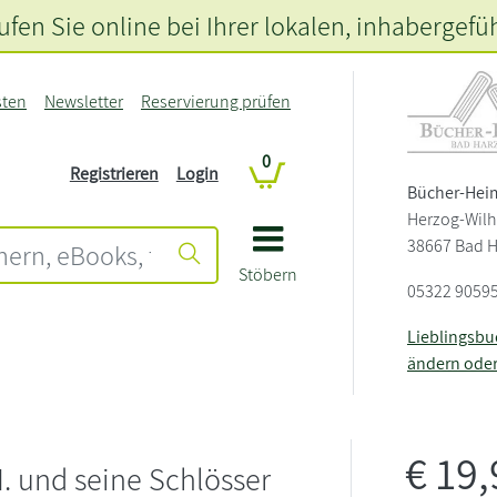
fen Sie online bei Ihrer lokalen
, inhabergefü
sten
Newsletter
Reservierung prüfen
0
Registrieren
Login
Bücher-Hei
Herzog-Wilh
38667 Bad 
Stöbern
05322 9059
Lieblingsb
ändern ode
€
19
I. und seine Schlösser