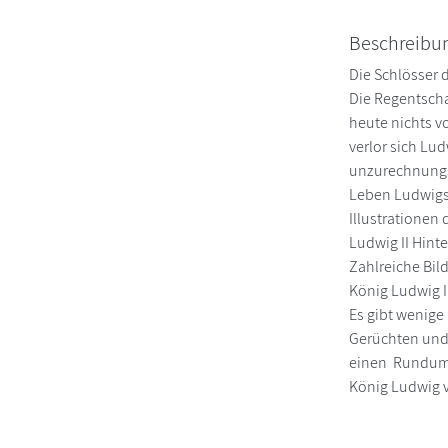
Beschreibu
Die Schlösser 
Die Regentscha
heute nichts v
verlor sich Lu
unzurechnungsf
Leben Ludwigs 
Illustrationen
Ludwig II Hint
Zahlreiche Bi
König Ludwig I
Es gibt wenige
Gerüchten und 
einen Rundumb
König Ludwig 