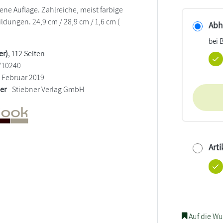
ene Auflage. Zahlreiche, meist farbige
ldungen. 24,9 cm / 28,9 cm / 1,6 cm (
Abho
bei 
er)
, 112 Seiten
710240
Februar 2019
ler
Stiebner Verlag GmbH
Arti
Auf die Wu