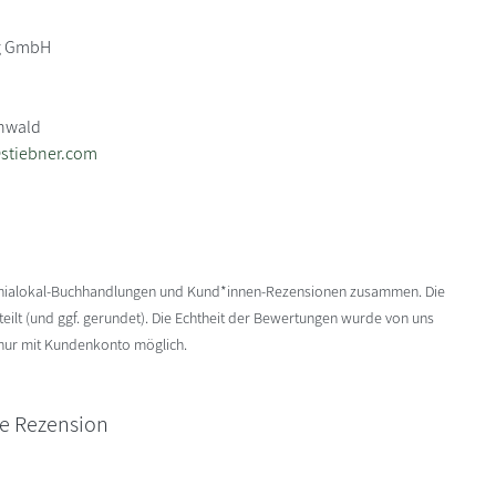
ag GmbH
ünwald
stiebner.com
enialokal-Buchhandlungen und Kund*innen-Rezensionen zusammen. Die
ilt (und ggf. gerundet). Die Echtheit der Bewertungen wurde von uns
 nur mit Kundenkonto möglich.
ne Rezension