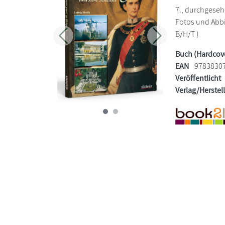
7., durchgeseh
Fotos und Abbi
B/H/T )
Zurück
Weiter
Buch (Hardcov
EAN
9783830
Veröffentlicht
Verlag/Herstel