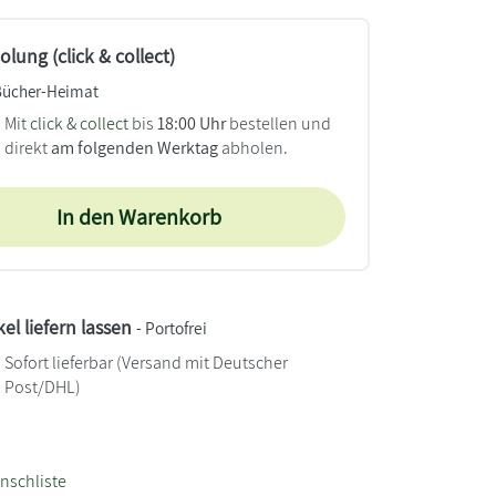
lung (click & collect)
Bücher-Heimat
Mit
click & collect
bis
18:00 Uhr
bestellen und
direkt
am folgenden Werktag
abholen.
In den Warenkorb
kel liefern lassen
- Portofrei
Sofort lieferbar
(Versand mit Deutscher
Post/DHL)
nschliste