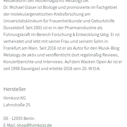
Redakteurin des Musikmagazins Metalogy.de.
Dr. Michael Gläser ist Biologe und promovierte im Fachgebiet
der molekulargenetischen Krebsforschung am
Universitätsklinikum für Frauenheilkunde und Geburtshilfe
Düsseldorf. Seit 2001 ist er in der Pharmaindustrie als
Führungskraft im Bereich Forschung & Entwicklung tätig. Er ist
verheiratet und lebt mit seiner Frau und seinem Sohn in
Frankfurt am Main. Seit 2016 ist er als Autor für den Musik-Blog
Metalogy.de aktiv und veröffentlicht dort regelmäßig Reviews,
Konzertberichte und Interviews. Auf dem Wacken Open Air ist er
seit 1998 Dauergast und erlebte 2018 sein 20. W:O:A.
Hersteller
Hirnkost KG
Lahnstraße 25
DE - 12055 Berlin
E-Mail:
shop@hirnkost.de