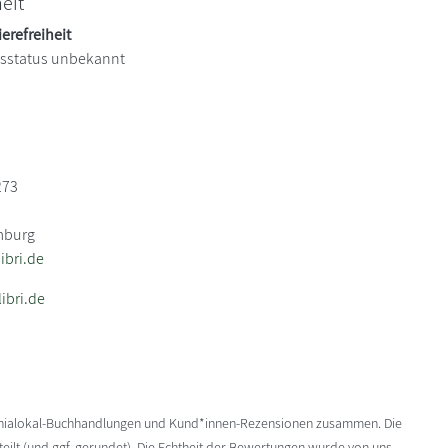
heit
ierefreiheit
itsstatus unbekannt
273
mburg
bri.de
ibri.de
enialokal-Buchhandlungen und Kund*innen-Rezensionen zusammen. Die
ilt (und ggf. gerundet). Die Echtheit der Bewertungen wurde von uns