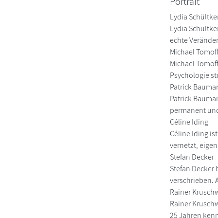
Portrait
Lydia Schültk
Lydia Schültken
echte Veränder
Michael Tomof
Michael Tomoff
Psychologie st
Patrick Bauma
Patrick Bauman
permanent und
Céline Iding
Céline Iding i
vernetzt, eige
Stefan Decker
Stefan Decker 
verschrieben. 
Rainer Kruschw
Rainer Kruschw
25 Jahren kenn