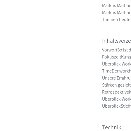
Markus Mathar
Markus Mathar 
Themen heute: 
Inhaltsverze
VorwortSo ist 
FokuszeitKurzg
Überblick Work
TimeDer workha
Unsere Erfahru
Stärken gezie
RetrospektiveK
Überblick Work
ÜberblickStich
Technik