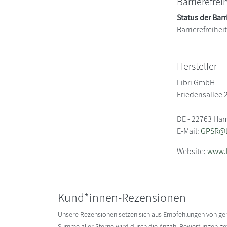
Barrierefrei
Status der Barr
Barrierefreihe
Hersteller
Libri GmbH
Friedensallee 
DE - 22763 Ha
E-Mail:
GPSR@li
Website:
www.l
Kund*innen-Rezensionen
Unsere Rezensionen setzen sich aus Empfehlungen von g
Summe aller Sterne wird durch die Anzahl Bewertungen gete