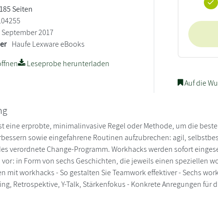
 185 Seiten
104255
September 2017
ler
Haufe Lexware eBooks
ffnen
Leseprobe herunterladen
Auf die Wu
ng
st eine erprobte, minimalinvasive Regel oder Methode, um die bes
rbessern sowie eingefahrene Routinen aufzubrechen: agil, selbstbes
des verordnete Change-Programm. Workhacks werden sofort eingesetzt
vor: in Form von sechs Geschichten, die jeweils einen speziellen w
ten mit workhacks - So gestalten Sie Teamwork effektiver - Sechs wo
ng, Retrospektive, Y-Talk, Stärkenfokus - Konkrete Anregungen für d