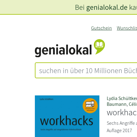
Bei
genialokal.de
kau
Gutschein
Wunschli
Lydia Schültke
Baumann
,
Céli
workhac
Sechs Angriffe 
Auflage 2017