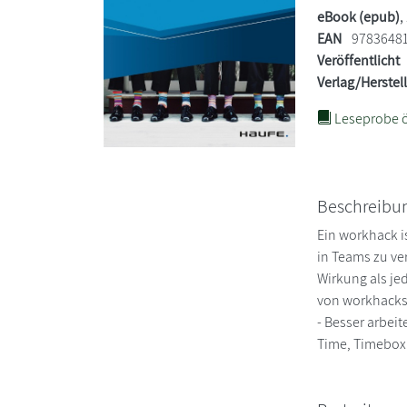
eBook (epub)
,
EAN
9783648
Veröffentlicht
Verlag/Herstel
Leseprobe ö
Beschreibu
Ein workhack i
in Teams zu ve
Wirkung als je
von workhacks 
- Besser arbei
Time, Timeboxi