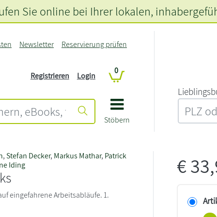
fen Sie online bei Ihrer lokalen
, inhabergefü
sten
Newsletter
Reservierung prüfen
0
Registrieren
Login
L‍i‍e‍b‍l‍i‍n‍g‍s‍b
Stöbern
n
,
Stefan Decker
,
Markus Mathar
,
Patrick
€
33
ne Iding
ks
auf eingefahrene Arbeitsabläufe. 1.
Arti