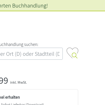
hrten
Buchhandlung!
‍u‍c‍h‍h‍a‍n‍d‍l‍u‍n‍g‍ ‍s‍u‍c‍h‍e‍n‍:‍
,99
inkl. MwSt.
kel erhalten
Sofort Lieferbar (Download)