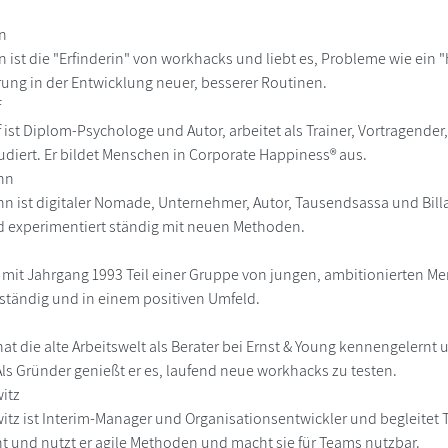
en
 ist die "Erfinderin" von workhacks und liebt es, Probleme wie ein "
ung in der Entwicklung neuer, besserer Routinen.
f
 ist Diplom-Psychologe und Autor, arbeitet als Trainer, Vortragender
udiert. Er bildet Menschen in Corporate Happiness® aus.
nn
n ist digitaler Nomade, Unternehmer, Autor, Tausendsassa und Billar
 experimentiert ständig mit neuen Methoden.
st mit Jahrgang 1993 Teil einer Gruppe von jungen, ambitionierten M
nständig und in einem positiven Umfeld.
hat die alte Arbeitswelt als Berater bei Ernst & Young kennengelernt
Als Gründer genießt er es, laufend neue workhacks zu testen.
itz
itz ist Interim-Manager und Organisationsentwickler und begleitet 
t und nutzt er agile Methoden und macht sie für Teams nutzbar.