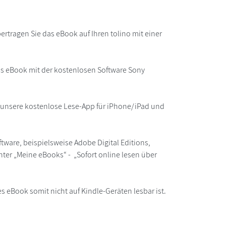
rtragen Sie das eBook auf Ihren tolino mit einer
as eBook mit der kostenlosen Software Sony
r unsere kostenlose Lese-App für iPhone/iPad und
ware, beispielsweise Adobe Digital Editions,
ter „Meine eBooks“ - „Sofort online lesen über
s eBook somit nicht auf Kindle-Geräten lesbar ist.