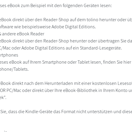
ses eBook zum Beispiel mit den folgenden Geräten lesen:
r
eBook direkt über den Reader-Shop auf dem tolino herunter oder übe
ftware wie beispielsweise Adobe Digital Editions.
 & andere eBook Reader
eBook direkt über den Reader-Shop herunter oder übertragen Sie d
Mac oder Adobe Digital Editions auf ein Standard-Lesegeräte.
martphones
eses eBook auf Ihrem Smartphone oder Tablet lesen, finden Sie hie
phone/Tablets.
eBook direkt nach dem Herunterladen mit einer kostenlosen Lesesoft
R PC/Mac oder direkt über Ihre eBook-Bibliothek in Ihrem Konto un
ek“.
 Sie, dass die Kindle-Geräte das Format nicht unterstützen und diese