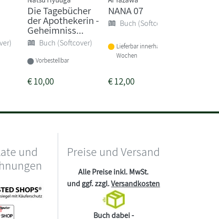
Die Tagebücher
NANA 07
Death 
der Apothekerin -
Buch (Softcover)
Buch 
Geheimniss...
ver)
Buch (Softcover)
Lieferbar innerhalb von 2
Sofort li
Wochen
Vorbestellbar
€
10,00
€
12,00
€
7,50
kate und
Preise und Versand
chnungen
Alle Preise inkl. MwSt.
und ggf. zzgl.
Versandkosten
Buch dabei -