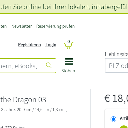
fen Sie online bei Ihrer lokalen
, inhabergefü
sten
Newsletter
Reservierung prüfen
0
Registrieren
Login
L‍i‍e‍b‍l‍i‍n‍g‍s‍b
Stöbern
€
18
 the Dragon 03
 Jahre. 20,9 cm / 14,6 cm / 1,3 cm (
Arti
r)
, 272 Seiten