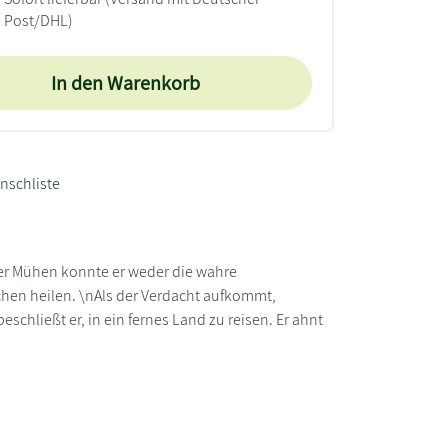
Post/DHL)
In den Warenkorb
nschliste
ner Mühen konnte er weder die wahre
hen heilen. \nAls der Verdacht aufkommt,
hließt er, in ein fernes Land zu reisen. Er ahnt