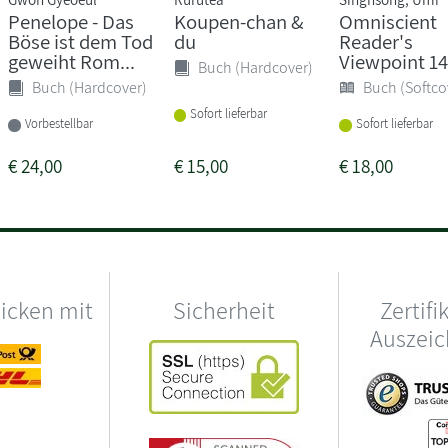
Penelope - Das
Koupen-chan &
Omniscient
Böse ist dem Tod
du
Reader's
geweiht Rom...
Viewpoint 14
Buch (Hardcover)
Buch (Hardcover)
Buch (Softco
Sofort lieferbar
Vorbestellbar
Sofort lieferbar
€
24,00
€
15,00
€
18,00
hicken mit
Sicherheit
Zertifi
Auszei