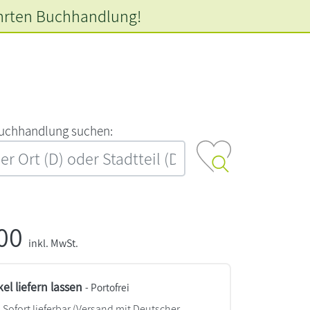
hrten
Buchhandlung!
‍u‍c‍h‍h‍a‍n‍d‍l‍u‍n‍g‍ ‍s‍u‍c‍h‍e‍n‍:‍
,00
inkl. MwSt.
kel liefern lassen
- Portofrei
Sofort lieferbar
(Versand mit Deutscher