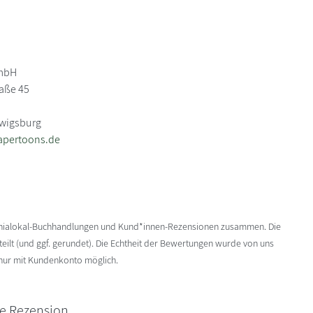
mbH
aße 45
dwigsburg
apertoons.de
enialokal-Buchhandlungen und Kund*innen-Rezensionen zusammen. Die
ilt (und ggf. gerundet). Die Echtheit der Bewertungen wurde von uns
 nur mit Kundenkonto möglich.
ne Rezension