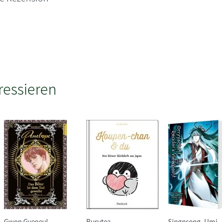
ressieren
Gwon Gyeoeul
Rurutea
Singnsong, Umi