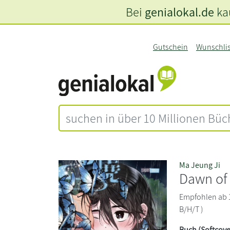
Bei
genialokal.de
kau
Gutschein
Wunschli
Ma Jeung Ji
Dawn of
Empfohlen ab 18
B/H/T )
Buch (Softcove