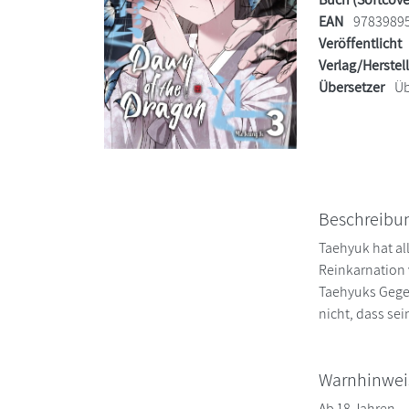
EAN
9783989
Veröffentlicht
Verlag/Herstel
Übersetzer
Üb
Beschreibu
Taehyuk hat al
Reinkarnation 
Taehyuks Gegen
nicht, dass se
Warnhinwei
Ab 18 Jahren