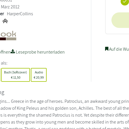
März 2012
ler
HarperCollins
Auf die Wu
ffnen
Leseprobe herunterladen
 als:
Buch (Softcover)
Audio
€
11,50
€
20,99
ng
ins... Greece in the age of heroes. Patroclus, an awkward young prin
hadow of King Peleus and his golden son, Achilles. The best of all the 
es is everything the shamed Patroclus is not. Yet despite their diff
pens as they grow into young men and become skilled in the arts o
illes' mother, Thetis, a cruel sea goddess with a hatred of mortals.