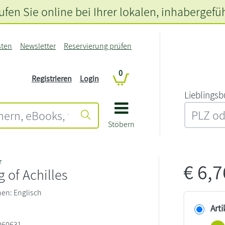
fen Sie online bei Ihrer lokalen
, inhabergefü
sten
Newsletter
Reservierung prüfen
0
Registrieren
Login
L‍i‍e‍b‍l‍i‍n‍g‍s‍b
Stöbern
r
€
6,
 of Achilles
hen: Englisch
Arti
060631