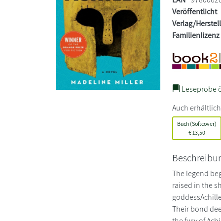
Veröffentlicht
Verlag/Herstel
Familienlizenz
Leseprobe ö
Auch erhältlich
Buch (Softcover)
€
13,50
Beschreibu
The legend beg
raised in the s
goddessAchill
Their bond dee
the fury of Ach