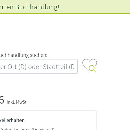
hrten
Buchhandlung!
‍u‍c‍h‍h‍a‍n‍d‍l‍u‍n‍g‍ ‍s‍u‍c‍h‍e‍n‍:‍
76
inkl. MwSt.
kel erhalten
Sofort Lieferbar (Download)