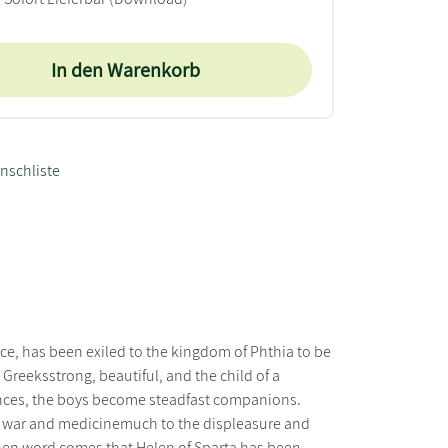
In den Warenkorb
nschliste
ce, has been exiled to the kingdom of Phthia to be
Greeksstrong, beautiful, and the child of a
erences, the boys become steadfast companions.
f war and medicinemuch to the displeasure and
 When word comes that Helen of Sparta has been