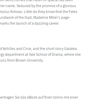
 her name. Seduced by the promise of a glorious
troclus follows. Little do they know that the Fates
undwork of the Iliad, Madeline Miller's page-
marks the launch of a dazzling career.
f Achilles and Circe, and the short story Galatea.
urgy department at Yale School of Drama, where she
ssics from Brown University.
rtragen Sie das eBook auf Ihren tolino mit einer