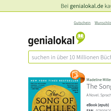
Bei
genialokal.de
kau
Gutschein
Wunschli
Madeline Mille
The Song
A Novel. Sprac
eBook (epub)
EAN
9780062