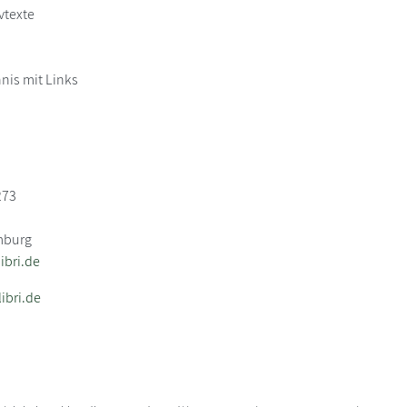
vtexte
hnis mit Links
273
mburg
bri.de
ibri.de