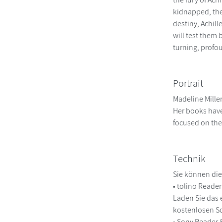
kidnapped, the
destiny, Achill
will test them 
turning, profou
Portrait
Madeline Miller
Her books have
focused on the
Technik
Sie können die
• tolino Reade
Laden Sie das 
kostenlosen So
• Sony Reader