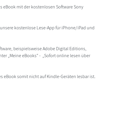
as eBook mit der kostenlosen Software Sony
r unsere kostenlose Lese-App für iPhone/iPad und
ware, beispielsweise Adobe Digital Editions,
ter „Meine eBooks“ - „Sofort online lesen über
s eBook somit nicht auf Kindle-Geräten lesbar ist.