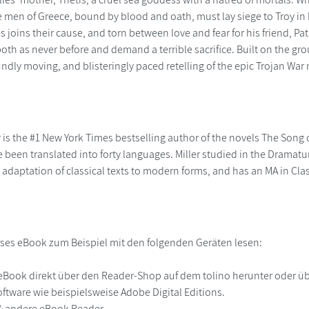
 men of Greece, bound by blood and oath, must lay siege to Troy in
es joins their cause, and torn between love and fear for his friend, Pa
both as never before and demand a terrible sacrifice. Built on the gro
ndly moving, and blisteringly paced retelling of the epic Trojan War 
 is the #1 New York Times bestselling author of the novels The Song o
 been translated into forty languages. Miller studied in the Dramat
 adaptation of classical texts to modern forms, and has an MA in Cla
ses eBook zum Beispiel mit den folgenden Geräten lesen:
r
eBook direkt über den Reader-Shop auf dem tolino herunter oder übe
ftware wie beispielsweise Adobe Digital Editions.
 & andere eBook Reader