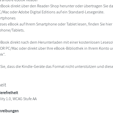
eBook direkt über den Reader-Shop herunter oder übertragen Sie d
Mac oder Adobe Digital Editions auf ein Standard-Lesegeräte.
martphones
eses eBook auf Ihrem Smartphone oder Tablet lesen, finden Sie hie
phone/Tablets.
eBook direkt nach dem Herunterladen mit einer kostenlosen Lesesoft
R PC/Mac oder direkt über Ihre eBook-Bibliothek in Ihrem Konto un
ek“.
 Sie, dass die Kindle-Geräte das Format nicht unterstützen und diese
heit
ierefreiheit
lity 1.0, WCAG Stufe AA
chreibungen