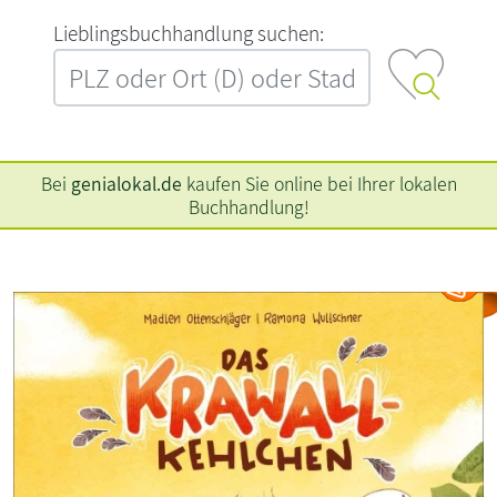
L‍i‍e‍b‍l‍i‍n‍g‍s‍b‍u‍c‍h‍h‍a‍n‍d‍l‍u‍n‍g‍ ‍s‍u‍c‍h‍e‍n‍:‍
Bei
genialokal.de
kaufen Sie online bei Ihrer lokalen
Buchhandlung!