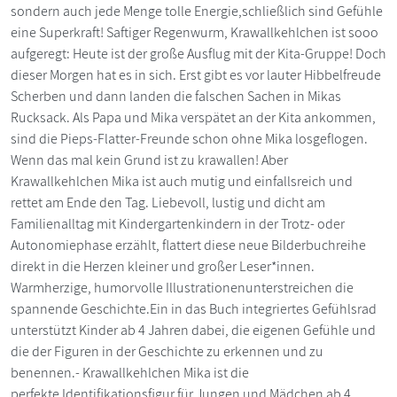
sondern auch jede Menge tolle Energie,schließlich sind Gefühle
eine Superkraft! Saftiger Regenwurm, Krawallkehlchen ist sooo
aufgeregt: Heute ist der große Ausflug mit der Kita-Gruppe! Doch
dieser Morgen hat es in sich. Erst gibt es vor lauter Hibbelfreude
Scherben und dann landen die falschen Sachen in Mikas
Rucksack. Als Papa und Mika verspätet an der Kita ankommen,
sind die Pieps-Flatter-Freunde schon ohne Mika losgeflogen.
Wenn das mal kein Grund ist zu krawallen! Aber
Krawallkehlchen Mika ist auch mutig und einfallsreich und
rettet am Ende den Tag. Liebevoll, lustig und dicht am
Familienalltag mit Kindergartenkindern in der Trotz- oder
Autonomiephase erzählt, flattert diese neue Bilderbuchreihe
direkt in die Herzen kleiner und großer Leser*innen.
Warmherzige, humorvolle Illustrationenunterstreichen die
spannende Geschichte.Ein in das Buch integriertes Gefühlsrad
unterstützt Kinder ab 4 Jahren dabei, die eigenen Gefühle und
die der Figuren in der Geschichte zu erkennen und zu
benennen.- Krawallkehlchen Mika ist die
perfekte Identifikationsfigur für Jungen und Mädchen ab 4