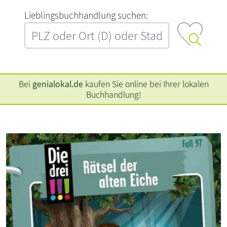
L‍i‍e‍b‍l‍i‍n‍g‍s‍b‍u‍c‍h‍h‍a‍n‍d‍l‍u‍n‍g‍ ‍s‍u‍c‍h‍e‍n‍:‍
Bei
genialokal.de
kaufen Sie online bei Ihrer lokalen
Buchhandlung!