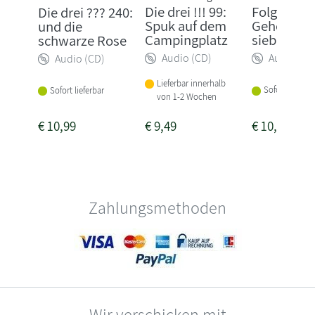
Die drei !!! 99:
Folge 239:
Die drei ??? 240:
Spuk auf dem
Geheimnis
und die
Campingplatz
sieben Pa
schwarze Rose
Audio (CD)
Audio (CD
Audio (CD)
Lieferbar innerhalb
Sofort lieferba
Sofort lieferbar
von 1-2 Wochen
€
10,99
€
9,49
€
10,99
Zahlungsmethoden
Wir verschicken mit