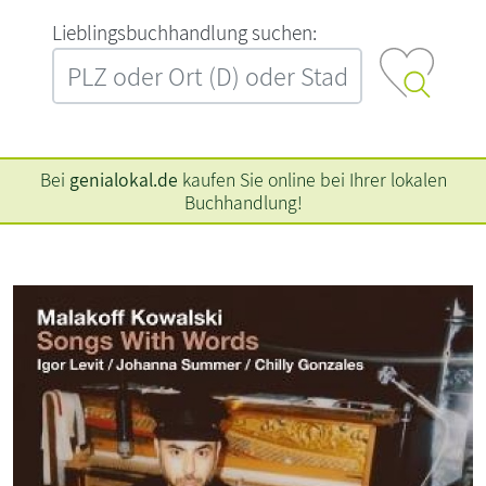
L‍i‍e‍b‍l‍i‍n‍g‍s‍b‍u‍c‍h‍h‍a‍n‍d‍l‍u‍n‍g‍ ‍s‍u‍c‍h‍e‍n‍:‍
Bei
genialokal.de
kaufen Sie online bei Ihrer lokalen
Buchhandlung!