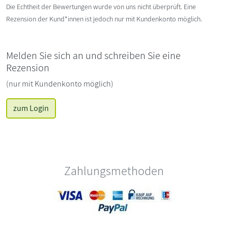
Die Echtheit der Bewertungen wurde von uns nicht überprüft. Eine
Rezension der Kund*innen ist jedoch nur mit Kundenkonto möglich.
Melden Sie sich an und schreiben Sie eine
Rezension
(nur mit Kundenkonto möglich)
zum Login
Zahlungsmethoden