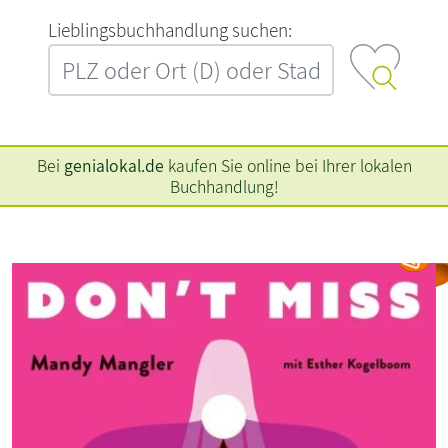
L‍i‍e‍b‍l‍i‍n‍g‍s‍b‍u‍c‍h‍h‍a‍n‍d‍l‍u‍n‍g‍ ‍s‍u‍c‍h‍e‍n‍:‍
Bei
genialokal.de
kaufen Sie online bei Ihrer lokalen
Buchhandlung!