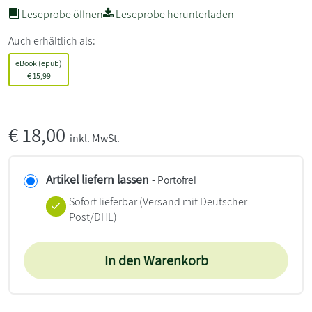
Leseprobe öffnen
Leseprobe herunterladen
Auch erhältlich als:
eBook (epub)
€
15,99
€
18,00
inkl. MwSt.
Artikel liefern lassen
- Portofrei
Sofort lieferbar
(Versand mit Deutscher
Post/DHL)
In den Warenkorb