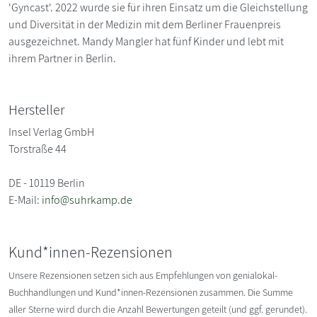
'Gyncast'. 2022 wurde sie für ihren Einsatz um die Gleichstellung
und Diversität in der Medizin mit dem Berliner Frauenpreis
ausgezeichnet. Mandy Mangler hat fünf Kinder und lebt mit
ihrem Partner in Berlin.
Hersteller
Insel Verlag GmbH
Torstraße 44
DE - 10119 Berlin
E-Mail:
info@suhrkamp.de
Kund*innen-Rezensionen
Unsere Rezensionen setzen sich aus Empfehlungen von genialokal-
Buchhandlungen und Kund*innen-Rezensionen zusammen. Die Summe
aller Sterne wird durch die Anzahl Bewertungen geteilt (und ggf. gerundet).