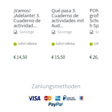
¡Vamos!
Qué pasa 3.
PONS Das
¡Adelante! 3.
Cuaderno de
große
Cuaderno de
actividades mit
Schulwört
actividad...
Aud...
h Spanisc
Sonstige
Sonstige
Sonstige
Sofort lieferbar
Sofort lieferbar
Sofort lieferba
€
14,50
€
15,50
€
26,95
Zahlungsmethoden