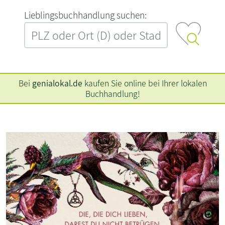
L‍i‍e‍b‍l‍i‍n‍g‍s‍b‍u‍c‍h‍h‍a‍n‍d‍l‍u‍n‍g‍ ‍s‍u‍c‍h‍e‍n‍:‍
Bei
genialokal.de
kaufen Sie online bei Ihrer lokalen
Buchhandlung!