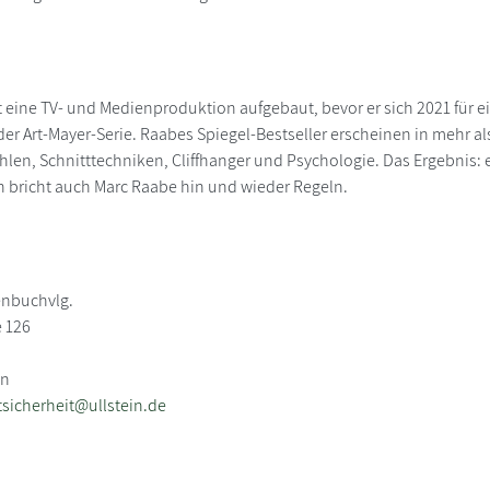
 eine TV- und Medienproduktion aufgebaut, bevor er sich 2021 für e
der Art-Mayer-Serie. Raabes Spiegel-Bestseller erscheinen in mehr 
hlen, Schnitttechniken, Cliffhanger und Psychologie. Das Ergebnis: e
en bricht auch Marc Raabe hin und wieder Regeln.
enbuchvlg.
e 126
in
sicherheit@ullstein.de