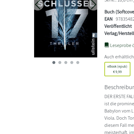
Zurück
Weiter
Buch (Softcove
EAN
9783548
Veröffentlicht
Verlag/Herstel
Leseprobe ö
Auch erhältlich
eBook (epub)
€
9,99
Beschreibu
DER ERSTE FALL
ist die promine
Babylon vom LK
Viola. Doch To
diesem Fall me
meisterhaft, i