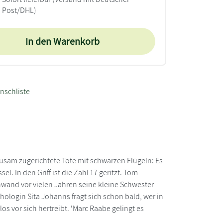
Post/DHL)
In den Warenkorb
nschliste
sam zugerichtete Tote mit schwarzen Flügeln: Es
el. In den Griff ist die Zahl 17 geritzt. Tom
hwand vor vielen Jahren seine kleine Schwester
hologin Sita Johanns fragt sich schon bald, wer in
s vor sich hertreibt. 'Marc Raabe gelingt es