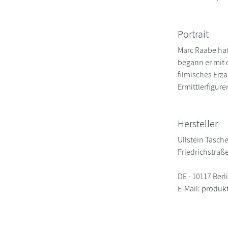
Portrait
Marc Raabe hat
begann er mit 
filmisches Erzä
Ermittlerfigur
Hersteller
Ullstein Tasch
Friedrichstraß
DE - 10117 Berl
E-Mail:
produkt