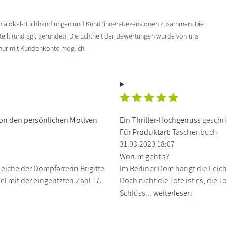
enialokal-Buchhandlungen und Kund*innen-Rezensionen zusammen. Die
ilt (und ggf. gerundet). Die Echtheit der Bewertungen wurde von uns
 nur mit Kundenkonto möglich.
 von den persönlichen Motiven
Ein Thriller-Hochgenuss
geschri
Für Produktart:
Taschenbuch
31.03.2023 18:07
Worum geht’s?
eiche der Dompfarrerin Brigitte
Im Berliner Dom hängt die Leiche
l mit der eingeritzten Zahl 17.
Doch nicht die Tote ist es, die 
Schlüss...
weiterlesen