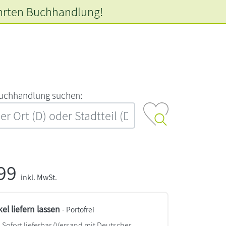
hrten
Buchhandlung!
‍u‍c‍h‍h‍a‍n‍d‍l‍u‍n‍g‍ ‍s‍u‍c‍h‍e‍n‍:‍
,99
inkl. MwSt.
kel liefern lassen
- Portofrei
Sofort lieferbar
(Versand mit Deutscher