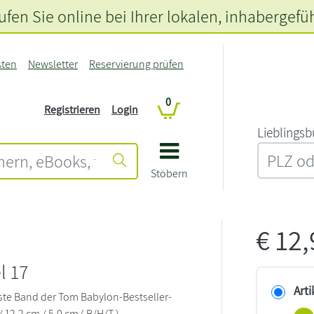
fen Sie online bei Ihrer lokalen
, inhabergefü
sten
Newsletter
Reservierung prüfen
0
Registrieren
Login
L‍i‍e‍b‍l‍i‍n‍g‍s‍b
Stöbern
€
12
l 17
Arti
erste Band der Tom Babylon-Bestseller-
/ 12,2 cm / 5,0 cm ( B/H/T )