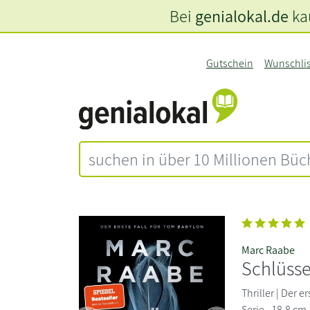
Bei
genialokal.de
kau
Gutschein
Wunschli
Marc Raabe
Schlüsse
Thriller | Der 
Serie.. 18,8 cm 