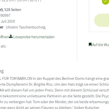
r)
, 528 Seiten
290997
Juli 2019
ler
Ullstein Taschenbuchvlg.
ffnen
Leseprobe herunterladen
Auf die Wu
 als:
ng
 FÜR TOM BABYLON In der Kuppel des Berliner Doms hängt eine grau
nte Dompfarrerin Dr. Brigitte Riss. Um den Hals trägt sie einen Schlüss
A will diesen Fall um jeden Preis. Denn mit diesem Schlüssel versc
m bekommt eine unliebsame Partnerin an die Seite gestellt. Die Psyc
hr zu verbergen hat: Tom oder der Mörder, der sie beide erbarmungslo
mmer ganz dicht an seinen Figuren zu bleiben.' Volker Kutscher