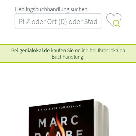
L‍i‍e‍b‍l‍i‍n‍g‍s‍b‍u‍c‍h‍h‍a‍n‍d‍l‍u‍n‍g‍ ‍s‍u‍c‍h‍e‍n‍:‍
Bei
genialokal.de
kaufen Sie online bei Ihrer lokalen
Buchhandlung!