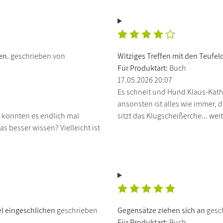
nen.
geschrieben von
Witziges Treffen mit den Teufelc
Für Produktart:
Buch
17.05.2026 20:07
Es schneit und Hund Klaus-Kath
ansonsten ist alles wie immer, d
 konnten es endlich mal
sitzt das Klugscheißerche...
weit
s besser wissen? Vielleicht ist
el eingeschlichen
geschrieben
Gegensätze ziehen sich an
gesch
Für Produktart:
Buch