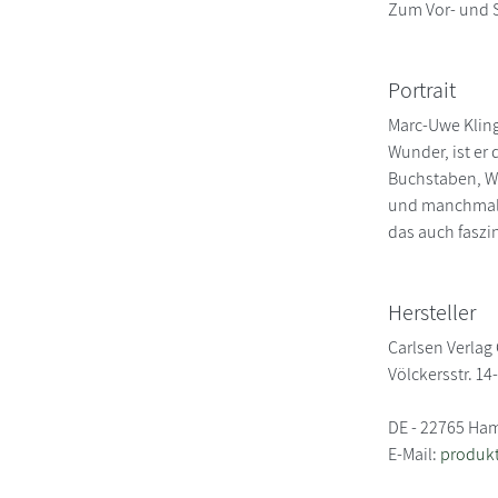
Zum Vor- und S
Portrait
Marc-Uwe Kling
Wunder, ist er
Buchstaben, Wö
und manchmal L
das auch faszi
Hersteller
Carlsen Verla
Völckersstr. 14
DE - 22765 Ha
E-Mail:
produkt