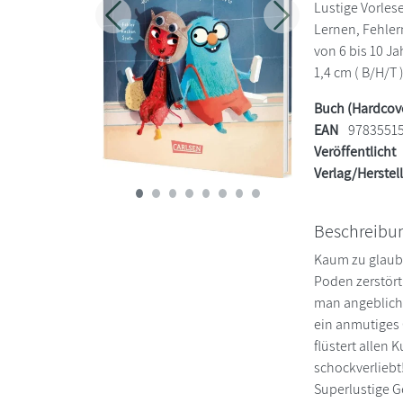
Lustige Vorles
Zurück
Weiter
Lernen, Fehle
von 6 bis 10 Jah
1,4 cm ( B/H/T 
Buch (Hardcov
EAN
9783551
Veröffentlicht
Verlag/Herstel
Beschreibu
Kaum zu glaube
Poden zerstört
man angeblich 
ein anmutiges 
flüstert allen
schockverliebt
Superlustige 