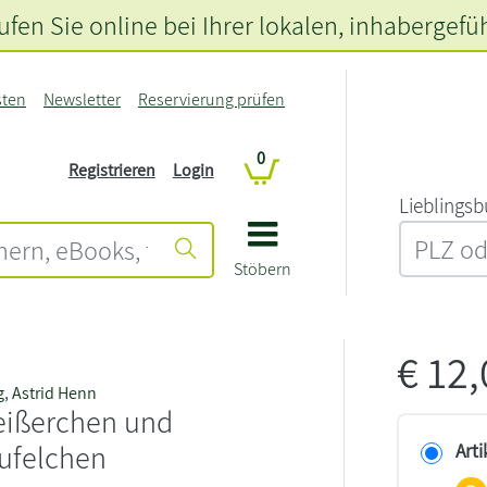
fen Sie online bei Ihrer lokalen
, inhabergefü
sten
Newsletter
Reservierung prüfen
0
Registrieren
Login
L‍i‍e‍b‍l‍i‍n‍g‍s‍b
Stöbern
€
12
g
,
Astrid Henn
eißerchen und
ufelchen
Arti