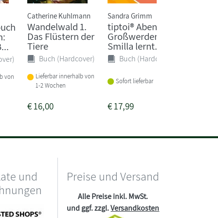
Catherine Kuhlmann
Sandra Grimm
Kobi Yam
Wandelwald 1.
tiptoi® Abenteuer
Die An
buch
Das Flüstern der
Großwerden -
n:
Buch 
Tiere
Smilla lernt...
...
Buch (Hardcover)
Buch (Hardcover)
over)
Sofort li
Lieferbar innerhalb von
lb von
Sofort lieferbar
1-2 Wochen
€
16,00
€
17,99
€
16,00
kate und
Preise und Versand
chnungen
Alle Preise inkl. MwSt.
und ggf. zzgl.
Versandkosten