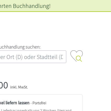
hrten
Buchhandlung!
‍u‍c‍h‍h‍a‍n‍d‍l‍u‍n‍g‍ ‍s‍u‍c‍h‍e‍n‍:‍
,00
inkl. MwSt.
kel liefern lassen
- Portofrei
Lieferbar innerhalb von 2 Wochen
(Versand