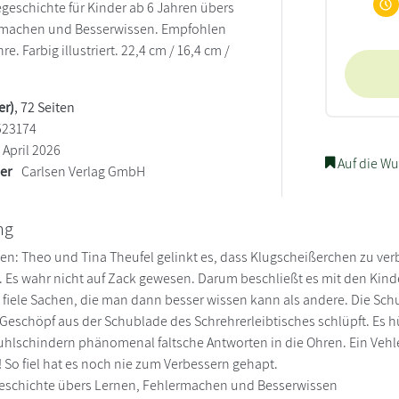
egeschichte für Kinder ab 6 Jahren übers
rmachen und Besserwissen. Empfohlen
re. Farbig illustriert. 22,4 cm / 16,4 cm /
)
er)
, 72 Seiten
523174
April 2026
Auf die Wu
ler
Carlsen Verlag GmbH
ng
n: Theo und Tina Theufel gelinkt es, dass Klugscheißerchen zu ver
. Es wahr nicht auf Zack gewesen. Darum beschließt es mit den Kind
fiele Sachen, die man dann besser wissen kann als andere. Die Schul
Geschöpf aus der Schublade des Schrehrerleibtisches schlüpft. Es hü
 Kuhlschindern phänomenal faltsche Antworten in die Ohren. Ein Veh
! So fiel hat es noch nie zum Verbessern gehapt.
Geschichte übers Lernen, Fehlermachen und Besserwissen