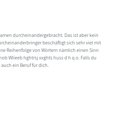
 Namen durcheinandergebracht. Das ist aber kein
cheinanderbringer beschäftigt sich sehr viel mit
ine Reihenfolge von Wörtern nämlich einen Sinn
b Wlieeb hghtrsj xxghts huss d h q o. Falls du
auch ein Beruf für dich.