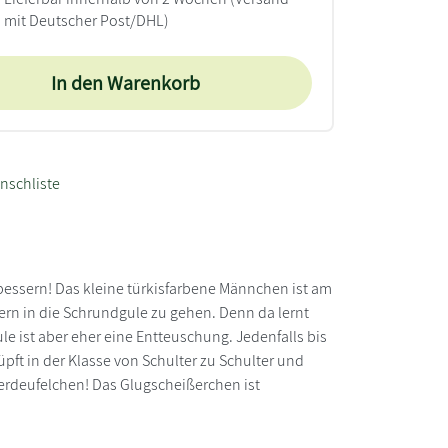
mit Deutscher Post/DHL)
In den Warenkorb
nschliste
bessern! Das kleine türkisfarbene Männchen ist am
ern in die Schrundgule zu gehen. Denn da lernt
e ist aber eher eine Entteuschung. Jedenfalls bis
pft in der Klasse von Schulter zu Schulter und
lerdeufelchen! Das Glugscheißerchen ist