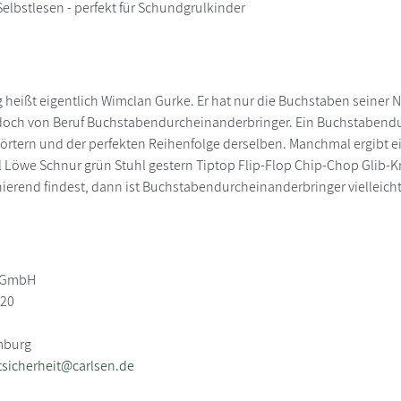
elbstlesen - perfekt für Schundgrulkinder
 heißt eigentlich Wimclan Gurke. Er hat nur die Buchstaben seiner
 doch von Beruf Buchstabendurcheinanderbringer. Ein Buchstabendur
rtern und der perfekten Reihenfolge derselben. Manchmal ergibt e
öwe Schnur grün Stuhl gestern Tiptop Flip-Flop Chip-Chop Glib-Kno
nierend findest, dann ist Buchstabendurcheinanderbringer vielleicht 
g GmbH
-20
mburg
sicherheit@carlsen.de