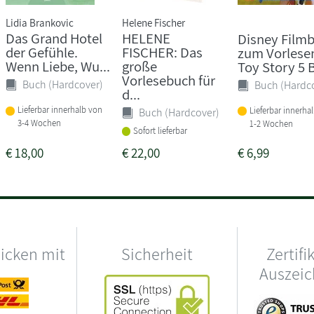
Lidia Brankovic
Helene Fischer
Das Grand Hotel
HELENE
Disney Film
der Gefühle.
FISCHER: Das
zum Vorlese
Wenn Liebe, Wu...
große
Toy Story 5 B
Vorlesebuch für
Buch (Hardcover)
Buch (Hardc
d...
Lieferbar innerhalb von
Lieferbar innerha
Buch (Hardcover)
3-4 Wochen
1-2 Wochen
Sofort lieferbar
€
18,00
€
22,00
€
6,99
hicken mit
Sicherheit
Zertifi
Auszei