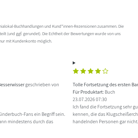
enialokal-Buchhandlungen und Kund*innen-Rezensionen zusammen. Die
ilt (und ggf. gerundet). Die Echtheit der Bewertungen wurde von uns
 nur mit Kundenkonto möglich.
Besserwisser
geschrieben von
Tolle Fortsetzung des ersten B
Für Produktart:
Buch
23.07.2026 07:30
Ich fand die Fortsetzung sehr gu
Kinderbuch-Fans ein Begriff sein.
kennen, die das Klugscheißerc
dann mindestens durch das
handelnden Personen gar nicht.