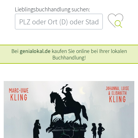
L‍i‍e‍b‍l‍i‍n‍g‍s‍b‍u‍c‍h‍h‍a‍n‍d‍l‍u‍n‍g‍ ‍s‍u‍c‍h‍e‍n‍:‍
Bei
genialokal.de
kaufen Sie online bei Ihrer lokalen
Buchhandlung!