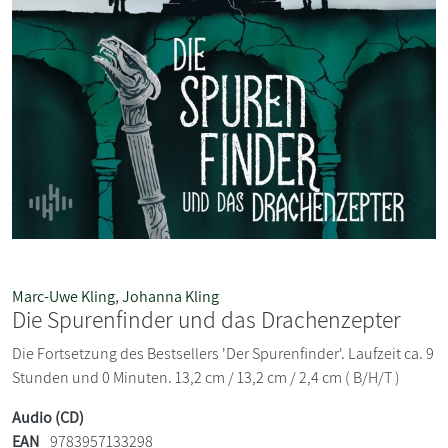
Marc-Uwe Kling
,
Johanna Kling
Die Spurenfinder und das Drachenzepter
Die Fortsetzung des Bestsellers 'Der Spurenfinder'. Laufzeit ca. 9
Stunden und 0 Minuten. 13,2 cm / 13,2 cm / 2,4 cm ( B/H/T )
Audio (CD)
EAN
9783957133298