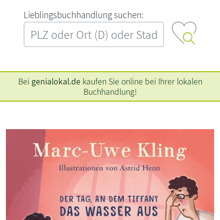
L‍i‍e‍b‍l‍i‍n‍g‍s‍b‍u‍c‍h‍h‍a‍n‍d‍l‍u‍n‍g‍ ‍s‍u‍c‍h‍e‍n‍:‍
Bei
genialokal.de
kaufen Sie online bei Ihrer lokalen
Buchhandlung!