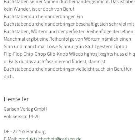
Buchstaben seiner Namen durcheinandergebracht. Das ist aber
kein Wunder, ist er doch von Beruf
Buchstabendurcheinanderbringer. Ein
Buchstabendurcheinanderbringer beschäftigt sich sehr viel mit
Buchstaben, Wörtern und der perfekten Reihenfolge derselben.
Manchmal ergibt eine Reihenfolge von Wörtern nämlich einen
Sinn und manchmal Löwe Schnur grün Stuhl gestern Tiptop
Flip-Flop Chip-Chop Glib-Knob Wlieeb hghtrsj xxghts huss d h q
o. Falls du das auch faszinierend findest, dann ist
Buchstabendurcheinanderbringer vielleicht auch ein Beruf für
dich.
Hersteller
Carlsen Verlag GmbH
Völckersstr. 14-20
DE - 22765 Hamburg
E-Mail:
produktsicherheit@carlsen.de