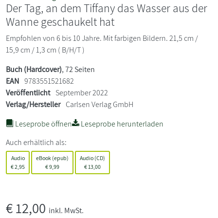
Der Tag, an dem Tiffany das Wasser aus der
Wanne geschaukelt hat
Empfohlen von 6 bis 10 Jahre. Mit farbigen Bildern. 21,5 cm /
15,9 cm / 1,3 cm ( B/H/T )
Buch (Hardcover)
, 72 Seiten
EAN
9783551521682
Veröffentlicht
September 2022
Verlag/Hersteller
Carlsen Verlag GmbH
Leseprobe öffnen
Leseprobe herunterladen
Auch erhältlich als:
Audio
eBook (epub)
Audio (CD)
€
2,95
€
9,99
€
13,00
€
12,00
inkl. MwSt.