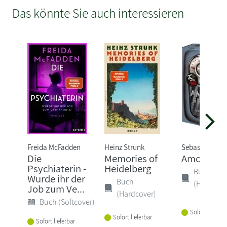
Das könnte Sie auch interessieren
Freida McFadden
Heinz Strunk
Sebastian Fitz
Die
Memories of
Amokspiel
Psychiaterin -
Heidelberg
Buch
Wurde ihr der
Buch
(Hardcove
Job zum Ve...
(Hardcover)
Buch (Softcover)
Sofort lieferba
Sofort lieferbar
Sofort lieferbar