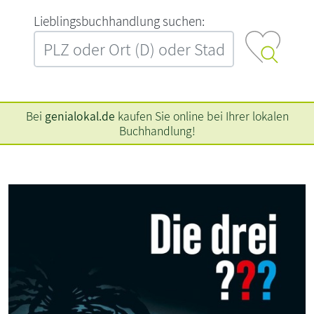
L‍i‍e‍b‍l‍i‍n‍g‍s‍b‍u‍c‍h‍h‍a‍n‍d‍l‍u‍n‍g‍ ‍s‍u‍c‍h‍e‍n‍:‍
Bei
genialokal.de
kaufen Sie online bei Ihrer lokalen
Buchhandlung!