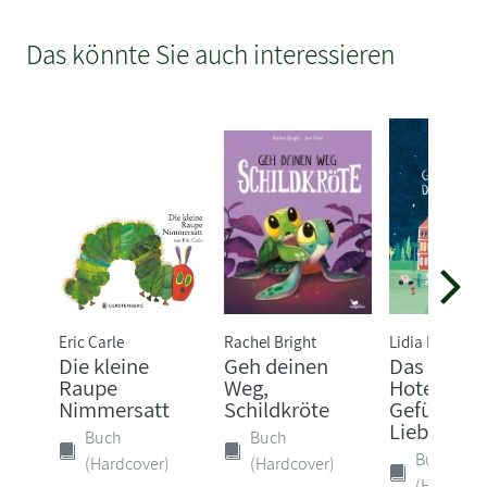
Das könnte Sie auch interessieren
Eric Carle
Rachel Bright
Lidia Brankov
Die kleine
Geh deinen
Das Grand
Raupe
Weg,
Hotel der
Nimmersatt
Schildkröte
Gefühle. 
Liebe, Wu..
Buch
Buch
Buch
(Hardcover)
(Hardcover)
(Hardcove