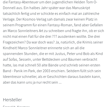
die Fantasy-Abenteuer um den jugendlichen Helden Tom O-
Donnell aus. Ein halbes Jahr später war das Manuskript
tatsächlich fertig und er schickte es einfach mal an zahlreiche
Verlage. Der Kosmos-Verlag sah damals zwar keinen Platz in
seinem Programm für einen Fantasy-Roman, fand aber Gefallen
an Marco Sonnleitners Art zu schreiben und fragte ihn, ob er sich
nicht mal einen Fall für die drei ??? ausdenken wollte. Die drei
Fragezeichen? Da war doch was? Ja, natürlich, die Krimis seiner
Kindheit! Marco Sonnleitner erinnerte sich an all die
spannenden Stunden, die er mit Justus, Peter und Bob als Kind
auf Sofas, Sesseln, unter Bettdecken und Bäumen verbracht
hatte, las mal schnell 50 alte Bände und schrieb seinen ersten
Band - Panik im Park, der 2003 erschien. Seitdem füllt sich sein
Ideentresor schneller, als er Geschichten daraus basteln kann,
aber das kann uns ja nur recht sein ...
Hersteller