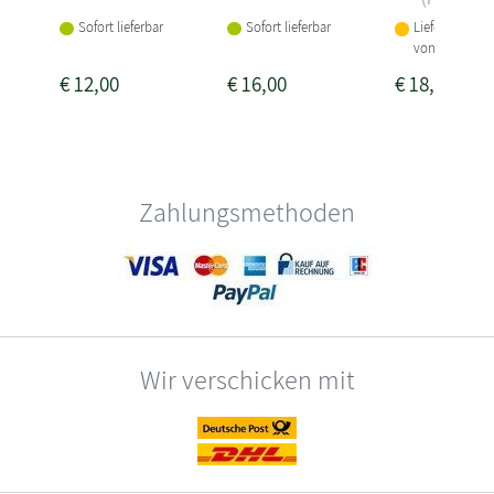
Sofort lieferbar
Sofort lieferbar
Lieferbar inne
von 3-4 Woch
€
12,00
€
16,00
€
18,00
Zahlungsmethoden
Wir verschicken mit