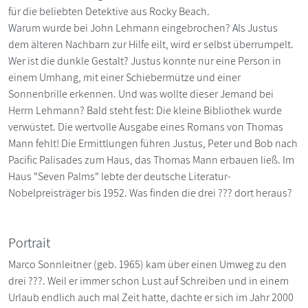
für die beliebten Detektive aus Rocky Beach.
Warum wurde bei John Lehmann eingebrochen? Als Justus
dem älteren Nachbarn zur Hilfe eilt, wird er selbst überrumpelt.
Wer ist die dunkle Gestalt? Justus konnte nur eine Person in
einem Umhang, mit einer Schiebermütze und einer
Sonnenbrille erkennen. Und was wollte dieser Jemand bei
Herrn Lehmann? Bald steht fest: Die kleine Bibliothek wurde
verwüstet. Die wertvolle Ausgabe eines Romans von Thomas
Mann fehlt! Die Ermittlungen führen Justus, Peter und Bob nach
Pacific Palisades zum Haus, das Thomas Mann erbauen ließ. Im
Haus "Seven Palms" lebte der deutsche Literatur-
Nobelpreisträger bis 1952. Was finden die drei ??? dort heraus?
Portrait
Marco Sonnleitner (geb. 1965) kam über einen Umweg zu den
drei ???. Weil er immer schon Lust auf Schreiben und in einem
Urlaub endlich auch mal Zeit hatte, dachte er sich im Jahr 2000