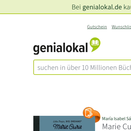
Bei
genialokal.de
kau
Gutschein
Wunschli
María Isabel S
Marie Cur