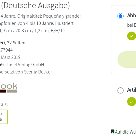
(Deutsche Ausgabe)
Abho
4 Jahre. Originaltitel: Pequeña y grande:
pfohlen von 4 bis 10 Jahre. Illustriert
bei 
4,9 cm / 20,8 cm / 1,2 cm ( B/H/T )
er)
, 32 Seiten
177944
März 2019
ler
Insel Verlag GmbH
ersetzt von Svenja Becker
Arti
 als:
CD)
00
Auf die Wu