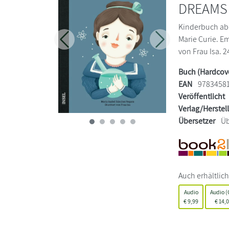
DREAMS 
Kinderbuch ab 
Marie Curie. Em
Zurück
Weiter
von Frau Isa. 2
Buch (Hardcov
EAN
9783458
Veröffentlicht
Verlag/Herstel
Übersetzer
Üb
Auch erhältlich
Audio
Audio (
€
9,99
€
14,