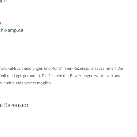
GmbH
in
uhrkamp.de
enialokal-Buchhandlungen und Kund*innen-Rezensionen zusammen. Die
ilt (und ggf. gerundet). Die Echtheit der Bewertungen wurde von uns
 nur mit Kundenkonto möglich.
ne Rezension