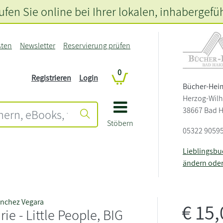
fen Sie online bei Ihrer lokalen
, inhabergefü
sten
Newsletter
Reservierung prüfen
0
Registrieren
Login
Bücher-Hei
Herzog-Wilh
38667 Bad 
Stöbern
05322 9059
Lieblingsb
ändern ode
ánchez Vegara
€
15
ie - Little People, BIG