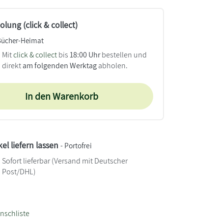
lung (click & collect)
Bücher-Heimat
Mit
click & collect
bis
18:00 Uhr
bestellen und
direkt
am folgenden Werktag
abholen.
In den Warenkorb
kel liefern lassen
- Portofrei
Sofort lieferbar
(Versand mit Deutscher
Post/DHL)
nschliste