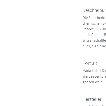
Beschreibu
Die Forscherin
chemischen Ele
People, BIG D
Little People,
Wissenschaftle
alles, als sie 
Portrait
María Isabel S
Werbeagenturen
ganzen Welt.
Hersteller