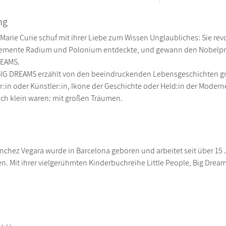
ng
 Marie Curie schuf mit ihrer Liebe zum Wissen Unglaubliches: Sie re
mente Radium und Polonium entdeckte, und gewann den Nobelpreis - 
REAMS.
 BIG DREAMS erzählt von den beeindruckenden Lebensgeschichten gr
r:in oder Künstler:in, Ikone der Geschichte oder Held:in der Modern
noch klein waren: mit großen Träumen.
ánchez Vegara wurde in Barcelona geboren und arbeitet seit über 15 J
. Mit ihrer vielgerühmten Kinderbuchreihe Little People, Big Dreams