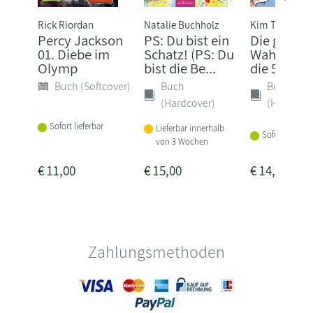
Rick Riordan
Natalie Buchholz
Kim Tomsic
Percy Jackson
PS: Du bist ein
Die ganze
01. Diebe im
Schatz! (PS: Du
Wahrheit 
Olymp
bist die Be...
die 5. Klas
Buch (Softcover)
Buch
Buch
(Hardcover)
(Hardcove
Sofort lieferbar
Lieferbar innerhalb
Sofort lieferba
von 3 Wochen
€
11,00
€
15,00
€
14,00
Zahlungsmethoden