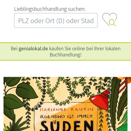
L‍i‍e‍b‍l‍i‍n‍g‍s‍b‍u‍c‍h‍h‍a‍n‍d‍l‍u‍n‍g‍ ‍s‍u‍c‍h‍e‍n‍:‍
Bei
genialokal.de
kaufen Sie online bei Ihrer lokalen
Buchhandlung!