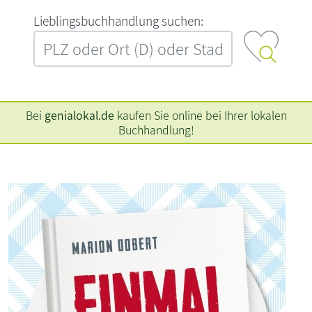
L‍i‍e‍b‍l‍i‍n‍g‍s‍b‍u‍c‍h‍h‍a‍n‍d‍l‍u‍n‍g‍ ‍s‍u‍c‍h‍e‍n‍:‍
Bei
genialokal.de
kaufen Sie online bei Ihrer lokalen
Buchhandlung!