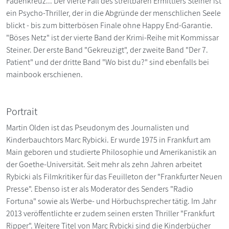
Fadenkreuz... Der vierte Fall des streitbaren Ermittlers Steiner ist
ein Psycho-Thriller, der in die Abgründe der menschlichen Seele
blickt - bis zum bitterbösen Finale ohne Happy End-Garantie.
"Böses Netz" ist der vierte Band der Krimi-Reihe mit Kommissar
Steiner. Der erste Band "Gekreuzigt", der zweite Band "Der 7.
Patient" und der dritte Band "Wo bist du?" sind ebenfalls bei
mainbook erschienen.
Portrait
Martin Olden ist das Pseudonym des Journalisten und
Kinderbauchtors Marc Rybicki. Er wurde 1975 in Frankfurt am
Main geboren und studierte Philosophie und Amerikanistik an
der Goethe-Universität. Seit mehr als zehn Jahren arbeitet
Rybicki als Filmkritiker für das Feuilleton der "Frankfurter Neuen
Presse". Ebenso ist er als Moderator des Senders "Radio
Fortuna" sowie als Werbe- und Hörbuchsprecher tätig. Im Jahr
2013 veröffentlichte er zudem seinen ersten Thriller "Frankfurt
Ripper". Weitere Titel von Marc Rybicki sind die Kinderbücher