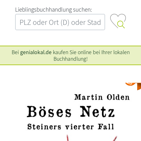
L‍i‍e‍b‍l‍i‍n‍g‍s‍b‍u‍c‍h‍h‍a‍n‍d‍l‍u‍n‍g‍ ‍s‍u‍c‍h‍e‍n‍:‍
Bei
genialokal.de
kaufen Sie online bei Ihrer lokalen
Buchhandlung!